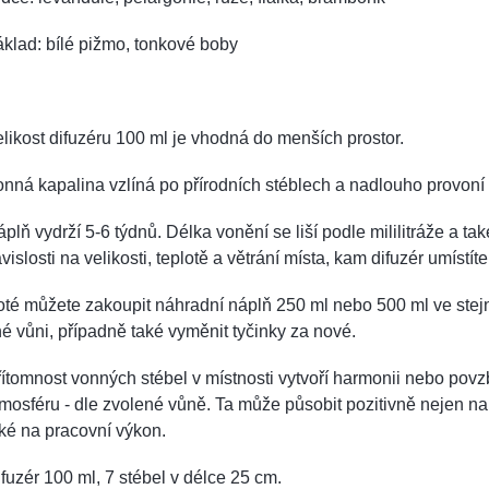
klad: bílé pižmo, tonkové boby
likost difuzéru 100 ml je vhodná do menších prostor.
nná kapalina vzlíná po přírodních stéblech a nadlouho provoní i
plň vydrží 5-6 týdnů. Délka vonění se liší podle mililitráže a tak
vislosti na velikosti, teplotě a větrání místa, kam difuzér umístíte
té můžete zakoupit náhradní náplň 250 ml nebo 500 ml ve ste
né vůni, případně také vyměnit tyčinky za nové.
ítomnost vonných stébel v místnosti vytvoří harmonii nebo povz
mosféru - dle zvolené vůně. Ta může působit pozitivně nejen na
ké na pracovní výkon.
fuzér 100 ml, 7 stébel v délce 25 cm.