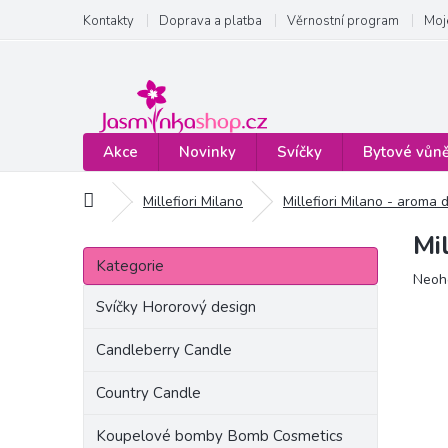
Přejít
Kontakty
Doprava a platba
Věrnostní program
Moj
na
obsah
Akce
Novinky
Svíčky
Bytové vůn
Domů
Millefiori Milano
Millefiori Milano - aroma 
Mi
P
Přeskočit
o
Kategorie
kategorie
Prům
Neoh
s
hodn
t
Svíčky Hororový design
produ
r
je
a
Candleberry Candle
0,0
n
z
Country Candle
5
n
hvězd
í
Koupelové bomby Bomb Cosmetics
p