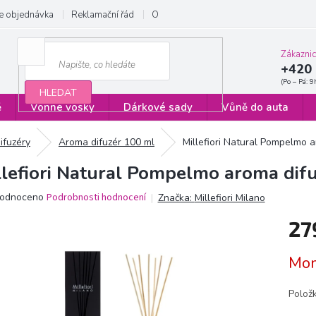
e objednávka
Reklamační řád
Obchodní podmínky
Zásady ochrany
Zákazni
+420 
HLEDAT
ě
Vonné vosky
Dárkové sady
Vůně do auta
difuzéry
Aroma difuzér 100 ml
Millefiori Natural Pompelmo 
llefiori Natural Pompelmo aroma dif
ěrné
odnoceno
Podrobnosti hodnocení
Značka:
Millefiori Milano
ocení
27
ktu
Měrn
Mom
cena:
iček.
Polož