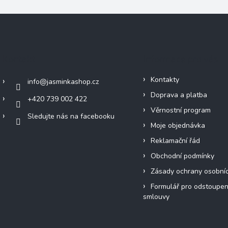
Kontakt
Informace pro vás
Kontakty
info
@
jasminkashop.cz
Doprava a platba
+420 739 002 422
Věrnostní program
Sledujte nás na facebooku
Moje objednávka
Reklamační řád
Obchodní podmínky
Zásady ochrany osobní
Formulář pro odstoupen
smlouvy