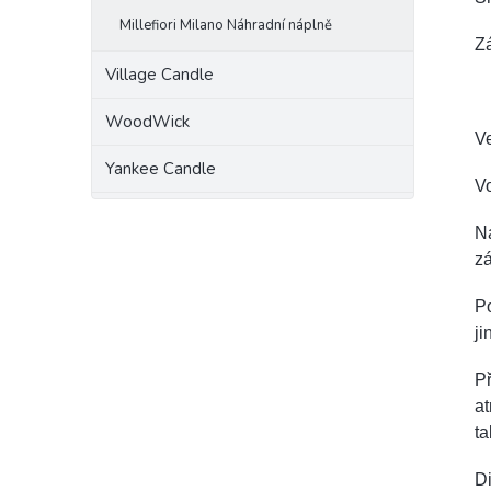
Millefiori Milano Náhradní náplně
Zá
Village Candle
WoodWick
Ve
Yankee Candle
Vo
Ná
zá
Po
ji
Př
at
ta
Di