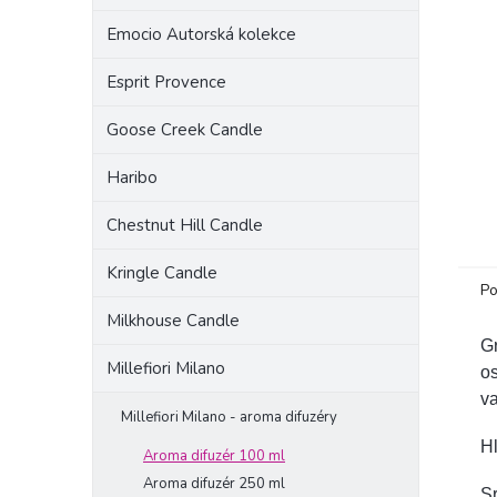
a
Emocio Autorská kolekce
n
e
Esprit Provence
l
Goose Creek Candle
Haribo
Chestnut Hill Candle
Kringle Candle
Po
Milkhouse Candle
Gr
Millefiori Milano
os
va
Millefiori Milano - aroma difuzéry
Hl
Aroma difuzér 100 ml
Aroma difuzér 250 ml
Sr