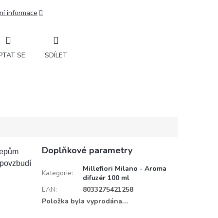
ní informace
PTAT SE
SDÍLET
Doplňkové parametry
grepům
 povzbudí
Millefiori Milano - Aroma
Kategorie
:
difuzér 100 ml
EAN
:
8033275421258
Položka byla vyprodána…