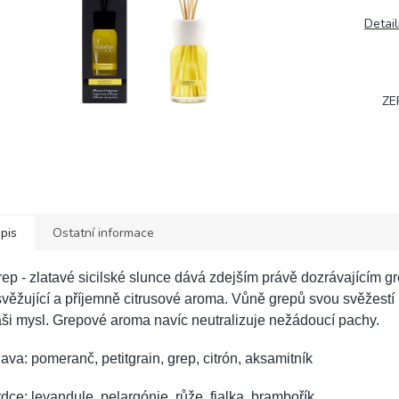
Detail
ZE
pis
Ostatní informace
ep - zlatavé sicilské slunce dává zdejším právě dozrávajícím 
věžující a příjemně citrusové aroma. Vůně grepů svou svěžestí
ši mysl. Grepové aroma navíc neutralizuje nežádoucí pachy.
ava: pomeranč, petitgrain, grep, citrón, aksamitník
dce: levandule, pelargónie, růže, fialka, brambořík