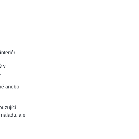
nteriér.
é v
.
jné anebo
buzující
 náladu, ale