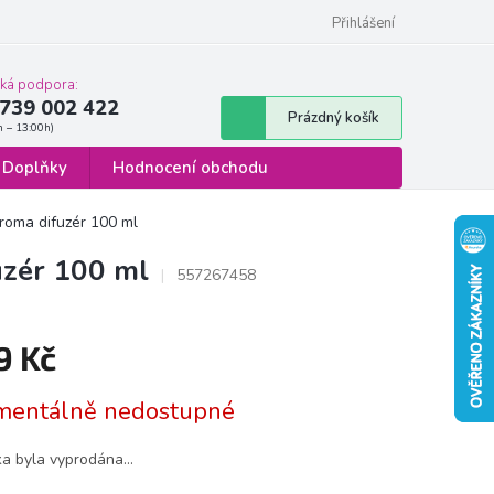
 osobních údajů
Formulář pro odstoupení od smlouvy
Přihlášení
cká podpora:
739 002 422
Nákupní
Prázdný košík
košík
Doplňky
Hodnocení obchodu
aroma difuzér 100 ml
uzér 100 ml
557267458
9 Kč
á
entálně nedostupné
ka byla vyprodána…