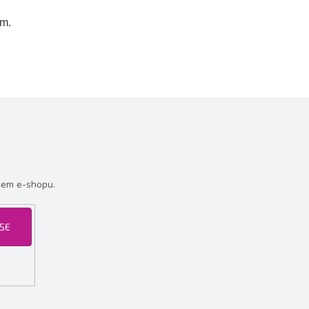
em.
šem e-shopu.
 SE