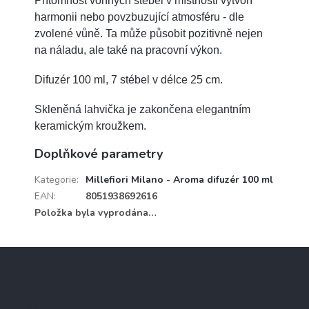
Přítomnost vonných stébel v místnosti vytvoří
harmonii nebo povzbuzující atmosféru - dle
zvolené vůně. Ta může působit pozitivně nejen
na náladu, ale také na pracovní výkon.
Difuzér 100 ml, 7 stébel v délce 25 cm.
Skleněná lahvička je zakončena elegantním
keramickým kroužkem.
Doplňkové parametry
Kategorie
:
Millefiori Milano - Aroma difuzér 100 ml
EAN
:
8051938692616
Položka byla vyprodána…
Z
á
p
a
Kontakt