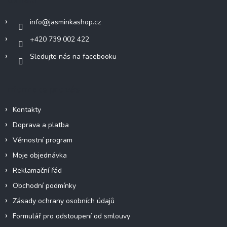
t
í
info
@
jasminkashop.cz
+420 739 002 422
Sledujte nás na facebooku
Informace pro vás
Kontakty
Doprava a platba
Věrnostní program
Moje objednávka
Reklamační řád
Obchodní podmínky
Zásady ochrany osobních údajů
Formulář pro odstoupení od smlouvy