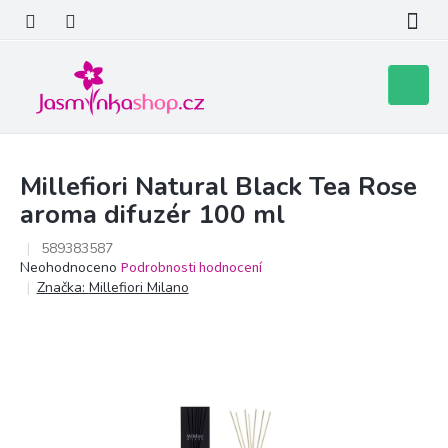
Přejít
na
obsah
Nákupní
košík
Millefiori Natural Black Tea Rose
aroma difuzér 100 ml
589383587
Průměrné
Neohodnoceno
Podrobnosti hodnocení
hodnocení
Značka:
Millefiori Milano
produktu
je
0,0
z
5
hvězdiček.