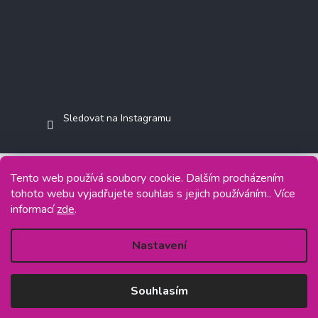
Sledovat na Instagramu
Tento web používá soubory cookie. Dalším procházením
tohoto webu vyjadřujete souhlas s jejich používáním.. Více
Copyright 2026
Jasminkashop.cz
. Všechna práva vyhrazena.
informací
zde
.
Grafický návrh vytvořil a na Shoptet implementoval
Tomáš Hlad
&
Shoptetak.cz
.
Nastavení
Vytvořil Shoptet
Souhlasím