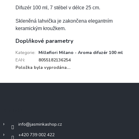
Difuzér 100 ml, 7 stébel v délce 25 cm.
Skleněná lahvička je zakončena elegantním
keramickým kroužkem.
Doplňkové parametry
Kategorie
:
Millefiori Milano - Aroma difuzér 100 ml
EAN
:
8055182136254
Položka byla vyprodána…
Z
á
p
a
Kontakt
t
í
info
@
jasminkashop.cz
+420 739 002 422