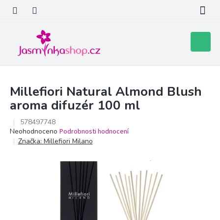
Přejít
na
obsah
Nákupní
košík
Millefiori Natural Almond Blush
aroma difuzér 100 ml
578497748
Průměrné
Neohodnoceno
Podrobnosti hodnocení
hodnocení
Značka:
Millefiori Milano
produktu
je
0,0
z
5
hvězdiček.