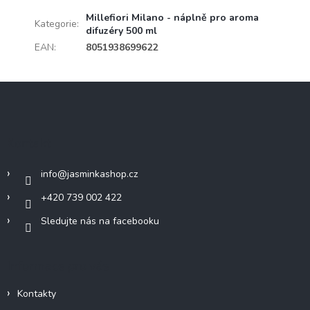
Millefiori Milano - náplně pro aroma
Kategorie
:
difuzéry 500 ml
EAN
:
8051938699622
Z
á
p
a
Kontakt
t
í
info
@
jasminkashop.cz
+420 739 002 422
Sledujte nás na facebooku
Informace pro vás
Kontakty