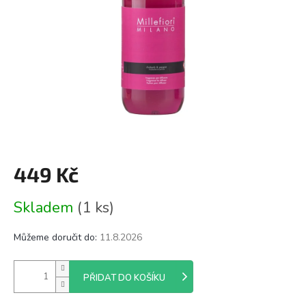
449 Kč
Měrná
Skladem
(1 ks)
cena:
Můžeme doručit do:
11.8.2026
PŘIDAT DO KOŠÍKU