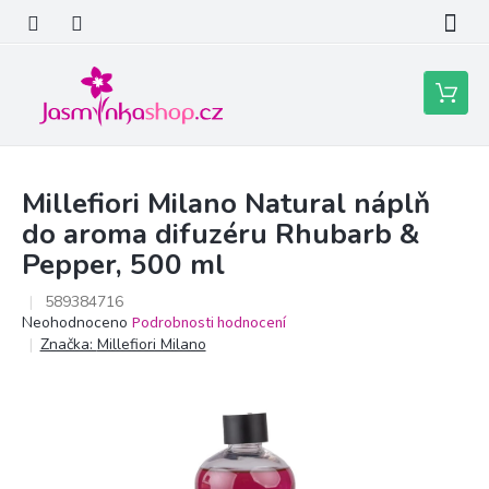
Přejít
na
obsah
Nákupní
košík
Millefiori Milano Natural náplň
do aroma difuzéru Rhubarb &
Pepper, 500 ml
589384716
Průměrné
Neohodnoceno
Podrobnosti hodnocení
hodnocení
Značka:
Millefiori Milano
produktu
je
0,0
z
5
hvězdiček.