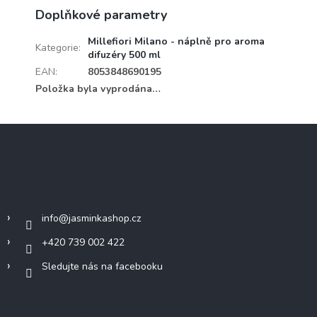
Doplňkové parametry
Millefiori Milano - náplně pro aroma
Kategorie
:
difuzéry 500 ml
EAN
:
8053848690195
Položka byla vyprodána…
Z
á
p
a
Kontakt
t
í
info
@
jasminkashop.cz
+420 739 002 422
Sledujte nás na facebooku
Informace pro vás