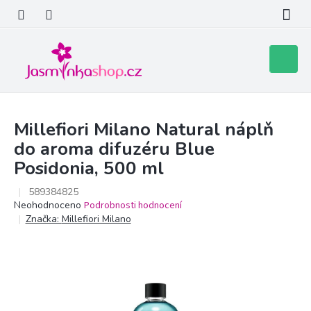
Přejít
na
obsah
Nákupní
košík
Millefiori Milano Natural náplň
do aroma difuzéru Blue
Posidonia, 500 ml
589384825
Průměrné
Neohodnoceno
Podrobnosti hodnocení
hodnocení
Značka:
Millefiori Milano
produktu
je
0,0
z
5
hvězdiček.