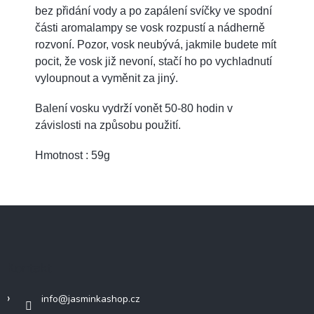
bez přidání vody a po zapálení svíčky ve spodní
části aromalampy se vosk rozpustí a nádherně
rozvoní. Pozor, vosk neubývá, jakmile budete mít
pocit, že vosk již nevoní, stačí ho po vychladnutí
vyloupnout a vyměnit za jiný.
Balení vosku vydrží vonět 50-80 hodin v
závislosti na způsobu použití.
Hmotnost : 59g
Z
á
p
a
Kontakt
t
í
info
@
jasminkashop.cz