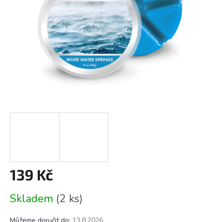
139 Kč
Měrná
Skladem
(2 ks)
cena:
Můžeme doručit do:
13.8.2026