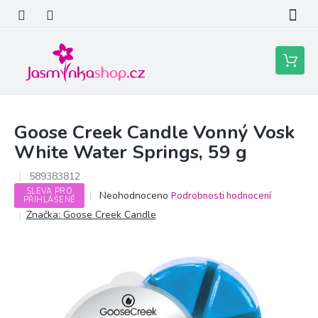
Přejít
na
obsah
Nákupní
košík
Goose Creek Candle Vonný Vosk
White Water Springs, 59 g
589383812
SLEVA PRO
Průměrné
Neohodnoceno
Podrobnosti hodnocení
PŘIHLÁŠENÉ
hodnocení
Značka:
Goose Creek Candle
produktu
je
0,0
z
5
hvězdiček.