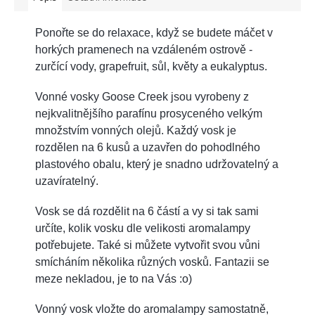
Ponořte se do relaxace, když se budete máčet v
horkých pramenech na vzdáleném ostrově -
zurčící vody, grapefruit, sůl, květy a eukalyptus.
Vonné vosky Goose Creek jsou vyrobeny z
nejkvalitnějšího parafínu
prosyceného velkým
množstvím vonných olejů. Každý vosk je
rozdělen na 6 kusů a uzavřen do pohodlného
plastového obalu, který je snadno udržovatelný a
uzavíratelný.
Vosk se dá rozdělit na 6 částí a vy si tak sami
určíte, kolik vosku dle velikosti aromalampy
potřebujete. Také si můžete vytvořit svou vůni
smícháním několika různých vosků. Fantazii se
meze nekladou, je to na Vás :o)
Vonný vosk vložte do aromalampy samostatně,