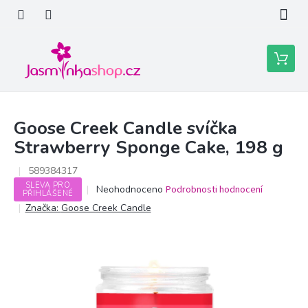
Přejít
na
obsah
Nákupní
košík
Goose Creek Candle svíčka
Strawberry Sponge Cake, 198 g
589384317
SLEVA PRO
Průměrné
Neohodnoceno
Podrobnosti hodnocení
PŘIHLÁŠENÉ
hodnocení
Značka:
Goose Creek Candle
produktu
je
0,0
z
5
hvězdiček.