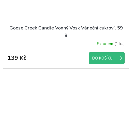
Goose Creek Candle Vonný Vosk Vánoční cukroví, 59
g
Skladem
(1 ks)
Průměrné
hodnocení
produktu
139 Kč
DO KOŠÍKU
je
5,0
z
5
hvězdiček.