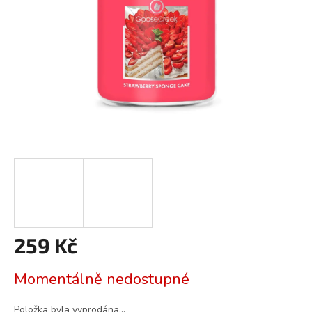
259 Kč
Měrná
Momentálně nedostupné
cena:
Položka byla vyprodána…