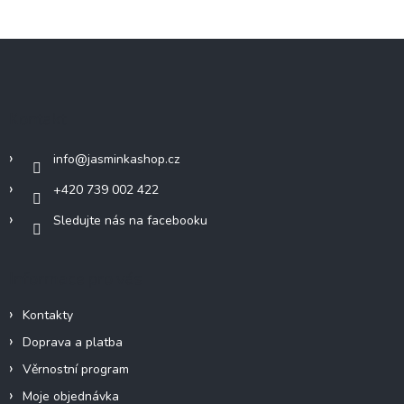
Z
á
p
a
Kontakt
t
í
info
@
jasminkashop.cz
+420 739 002 422
Sledujte nás na facebooku
Informace pro vás
Kontakty
Doprava a platba
Věrnostní program
Moje objednávka