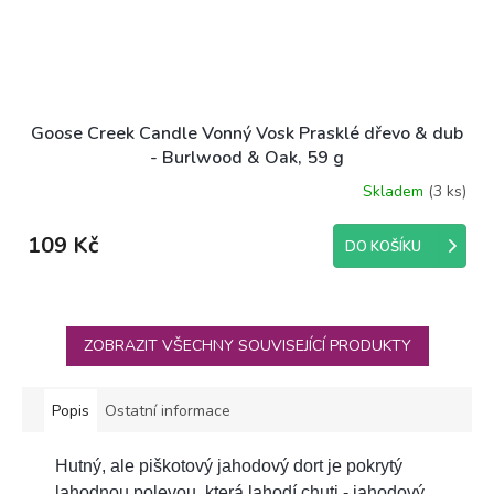
Goose Creek Candle Vonný Vosk Prasklé dřevo & dub
- Burlwood & Oak, 59 g
Skladem
(3 ks)
109 Kč
DO KOŠÍKU
ZOBRAZIT VŠECHNY SOUVISEJÍCÍ PRODUKTY
Popis
Ostatní informace
Hutný, ale piškotový jahodový dort je pokrytý
lahodnou polevou, která lahodí chuti - jahodový