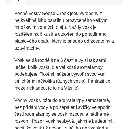
Vonné vosky Goose Creek jsou vyrobeny z
nejkvalitnějšího parafínu
prosyceného velkým
množstvím vonných olejů. Každý vosk je
rozdělen na 6 kusů a uzavřen do pohodlného
plastového obalu, který je snadno udržovatelný a
uzavíratelný.
Vosk se dá rozdělit na 6 částí a vy si tak sami
určíte, kolik vosku dle velikosti aromalampy
potřebujete. Také si můžete vytvořit svou vůni
smícháním několika různých vosků. Fantazii se
meze nekladou, je to na Vás :o)
Vonný vosk vložte do aromalampy samostatně,
bez přidání vody a po zapálení svíčky ve spodní
části aromalampy se vosk rozpustí a nádherně
rozvoní. Pozor, vosk neubývá, jakmile budete mít
pocit, že vosk již nevoní, stačí ho po vychladnutí