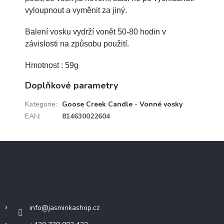
vyloupnout a vyměnit za jiný.
Balení vosku vydrží vonět 50-80 hodin v
závislosti na způsobu použití.
Hmotnost : 59g
Doplňkové parametry
Kategorie
:
Goose Creek Candle - Vonné vosky
EAN
:
814630022604
Z
á
p
a
Kontakt
t
í
info
@
jasminkashop.cz