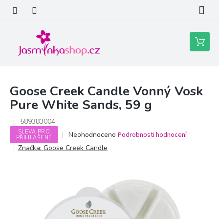
Přejít
na
obsah
Nákupní
košík
Goose Creek Candle Vonný Vosk
Pure White Sands, 59 g
589383004
SLEVA PRO
Průměrné
Neohodnoceno
Podrobnosti hodnocení
PŘIHLÁŠENÉ
hodnocení
Značka:
Goose Creek Candle
produktu
je
0,0
z
5
hvězdiček.