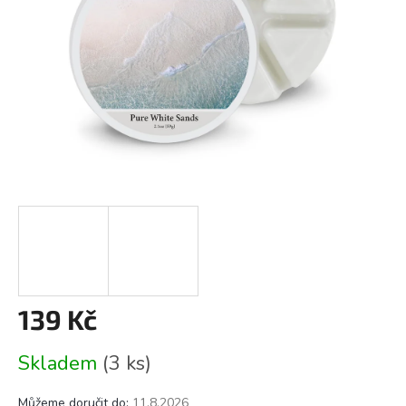
139 Kč
Měrná
Skladem
(3 ks)
cena:
Můžeme doručit do:
11.8.2026