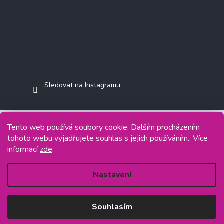
Sledovat na Instagramu
Tento web používá soubory cookie. Dalším procházením
tohoto webu vyjadřujete souhlas s jejich používáním.. Více
Copyright 2026
Jasminkashop.cz
. Všechna práva vyhrazena.
informací
zde
.
Grafický návrh vytvořil a na Shoptet implementoval
Tomáš Hlad
&
Shoptetak.cz
.
Nastavení
Vytvořil Shoptet
Souhlasím