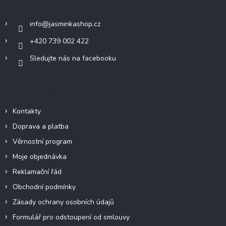
Kontakt
t
í
info
@
jasminkashop.cz
+420 739 002 422
Sledujte nás na facebooku
Informace pro vás
Kontakty
Doprava a platba
Věrnostní program
Moje objednávka
Reklamační řád
Obchodní podmínky
Zásady ochrany osobních údajů
Formulář pro odstoupení od smlouvy