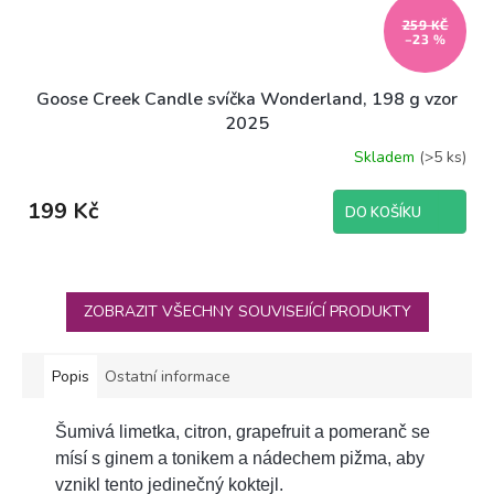
259 KČ
–23 %
Goose Creek Candle svíčka Wonderland, 198 g vzor
2025
Skladem
(>5 ks)
199 Kč
DO KOŠÍKU
ZOBRAZIT VŠECHNY SOUVISEJÍCÍ PRODUKTY
Popis
Ostatní informace
Šumivá limetka, citron, grapefruit a pomeranč se
mísí s ginem a tonikem a nádechem pižma, aby
vznikl tento jedinečný koktejl.