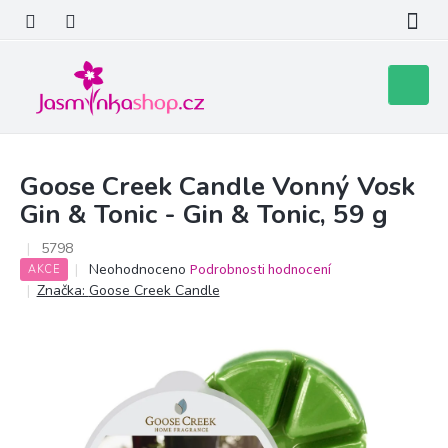
Přejít
na
obsah
Nákupní
košík
Goose Creek Candle Vonný Vosk
Gin & Tonic - Gin & Tonic, 59 g
5798
Průměrné
Neohodnoceno
Podrobnosti hodnocení
AKCE
hodnocení
Značka:
Goose Creek Candle
produktu
je
0,0
z
5
hvězdiček.