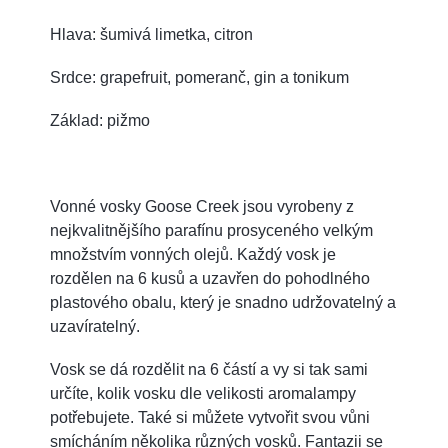
Hlava: šumivá limetka, citron
Srdce: grapefruit, pomeranč, gin a tonikum
Základ: pižmo
Vonné vosky Goose Creek jsou vyrobeny z
nejkvalitnějšího parafínu
prosyceného velkým
množstvím vonných olejů. Každý vosk je
rozdělen na 6 kusů a uzavřen do pohodlného
plastového obalu, který je snadno udržovatelný a
uzavíratelný.
Vosk se dá rozdělit na 6 částí a vy si tak sami
určíte, kolik vosku dle velikosti aromalampy
potřebujete. Také si můžete vytvořit svou vůni
smícháním několika různých vosků. Fantazii se