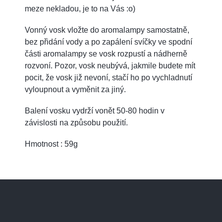
meze nekladou, je to na Vás :o)
Vonný vosk vložte do aromalampy samostatně,
bez přidání vody a po zapálení svíčky ve spodní
části aromalampy se vosk rozpustí a nádherně
rozvoní. Pozor, vosk neubývá, jakmile budete mít
pocit, že vosk již nevoní, stačí ho po vychladnutí
vyloupnout a vyměnit za jiný.
Balení vosku vydrží vonět 50-80 hodin v
závislosti na způsobu použití.
Hmotnost : 59g
Z
á
p
a