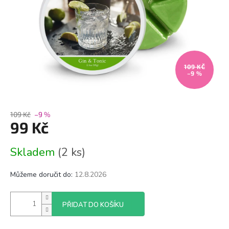
109 KČ
–9 %
109 Kč
–9 %
99 Kč
Měrná
Skladem
(2 ks)
cena:
Můžeme doručit do:
12.8.2026
PŘIDAT DO KOŠÍKU