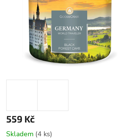
559 Kč
Měrná
Skladem
(4 ks)
cena: