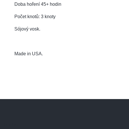
Doba hoření 45+ hodin
Počet knotů: 3 knoty
Sójový vosk.
Made in USA.
Z
á
p
a
Kontakt
t