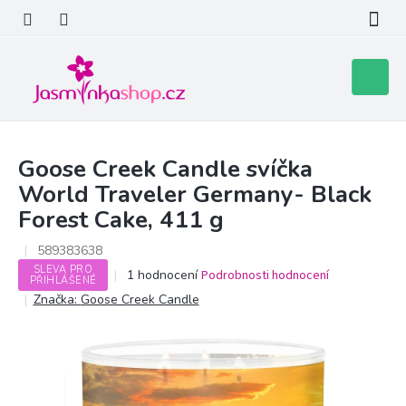
Přejít
na
obsah
Nákupní
košík
Goose Creek Candle svíčka
World Traveler Germany- Black
Forest Cake, 411 g
589383638
SLEVA PRO
Průměrné
1 hodnocení
Podrobnosti hodnocení
PŘIHLÁŠENÉ
hodnocení
Značka:
Goose Creek Candle
produktu
je
5,0
z
5
hvězdiček.