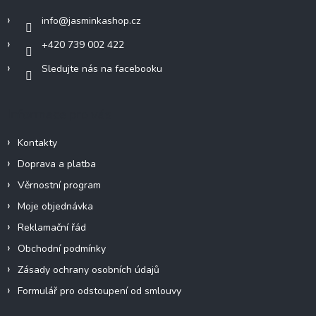
í
info
@
jasminkashop.cz
+420 739 002 422
Sledujte nás na facebooku
Informace pro vás
Kontakty
Doprava a platba
Věrnostní program
Moje objednávka
Reklamační řád
Obchodní podmínky
Zásady ochrany osobních údajů
Formulář pro odstoupení od smlouvy