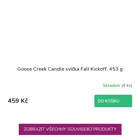
Goose Creek Candle svíčka Fall Kickoff, 453 g
Skladem
(4 ks)
Průměrné
hodnocení
produktu
459 Kč
DO KOŠÍKU
je
5,0
z
5
hvězdiček.
ZOBRAZIT VŠECHNY SOUVISEJÍCÍ PRODUKTY