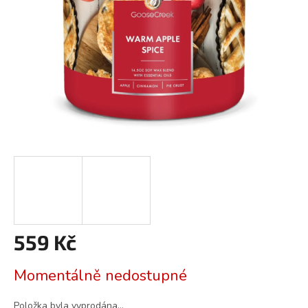
559 Kč
Měrná
Momentálně nedostupné
cena:
Položka byla vyprodána…