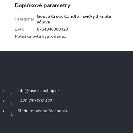
Doplňkové parametry
Goose Creek Candle - svíčky 3 knoté
Kategorie
:
sójové
EAN
:
8754840008420
Položka byla vyprodána…
Z
á
p
a
Kontakt
t
í
info
@
jasminkashop.cz
+420 739 002 422
Sledujte nás na facebooku
Informace pro vás