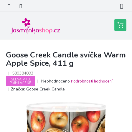
Přejít
na
obsah
Nákupní
košík
Goose Creek Candle svíčka Warm
Apple Spice, 411 g
589384893
SLEVA PRO
Průměrné
Neohodnoceno
Podrobnosti hodnocení
PŘIHLÁŠENÉ
hodnocení
Značka:
Goose Creek Candle
produktu
je
0,0
z
5
hvězdiček.