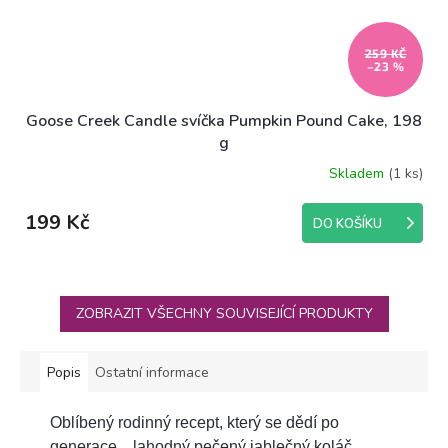
259 KČ
–23 %
Goose Creek Candle svíčka Pumpkin Pound Cake, 198
g
Skladem
(1 ks)
199 Kč
DO KOŠÍKU
ZOBRAZIT VŠECHNY SOUVISEJÍCÍ PRODUKTY
Popis
Ostatní informace
Oblíbený rodinný recept, který se dědí po
generace... lahodný pečený jablečný koláč.