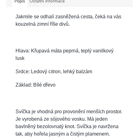
Popis
Ostatní informace
Jakmile se odhalí zasněžená cesta, čeká na vás
kouzelná zimní říše divů.
Hlava: Křupavá máta peprná, teplý vanilkový
lusk
Srdce: Ledový citron, lehký balzám
Základ: Bílé dřevo
Svíčka je vhodná pro provonění menších prostor.
J
e vyrobená ze sójového vosku. Má jeden
bavlněný bezolovnatý knot. Svíčka je navržena
tak, aby hořela jasným a čistým plamenem.