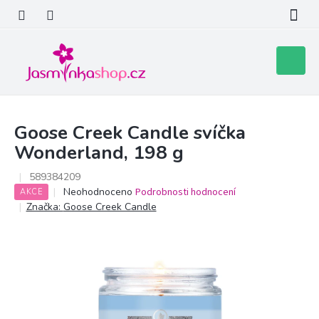
Přejít
na
obsah
Nákupní
košík
Goose Creek Candle svíčka
Wonderland, 198 g
589384209
Průměrné
Neohodnoceno
Podrobnosti hodnocení
AKCE
hodnocení
Značka:
Goose Creek Candle
produktu
je
0,0
z
5
hvězdiček.