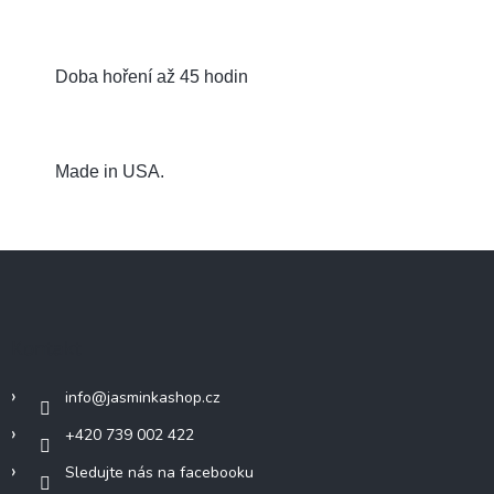
Doba hoření až 45 hodin
Made in USA.
Z
á
p
a
Kontakt
t
í
info
@
jasminkashop.cz
+420 739 002 422
Sledujte nás na facebooku