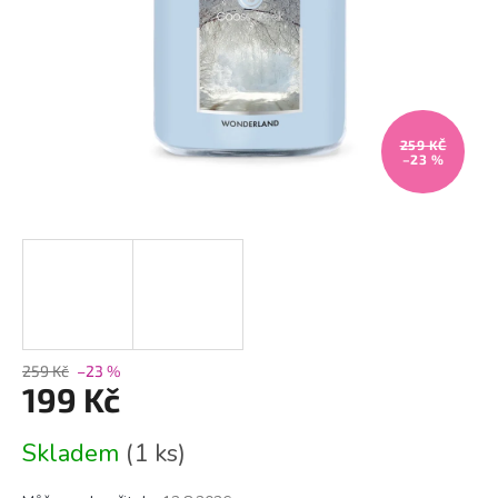
259 KČ
–23 %
259 Kč
–23 %
199 Kč
Měrná
Skladem
(1 ks)
cena: