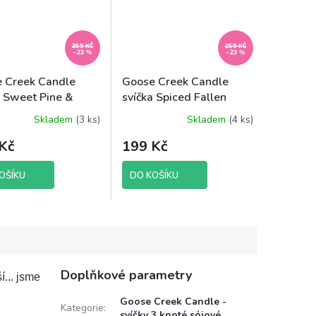
259 KČ
259 KČ
–23 %
–23 %
 Creek Candle
Goose Creek Candle
a Sweet Pine &
svíčka Spiced Fallen
lakes, 198 g
Leaves, 198 g
Skladem
(3 ks)
Skladem
(4 ks)
Kč
199 Kč
OŠÍKU
DO KOŠÍKU
Doplňkové parametry
í... jsme
Goose Creek Candle -
Kategorie
:
svíčky 3 knoté sójové