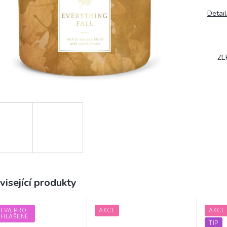
Detail
ZE
visející produkty
LEVA PRO
AKCE
AKCE
IHLÁŠENÉ
TIP