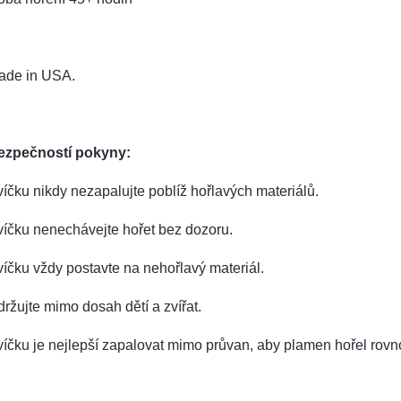
ade in USA.
ezpečností pokyny:
íčku nikdy nezapalujte poblíž hořlavých materiálů.
íčku nenechávejte hořet bez dozoru.
íčku vždy postavte na nehořlavý materiál.
ržujte mimo dosah dětí a zvířat.
íčku je nejlepší zapalovat mimo průvan, aby plamen hořel rov