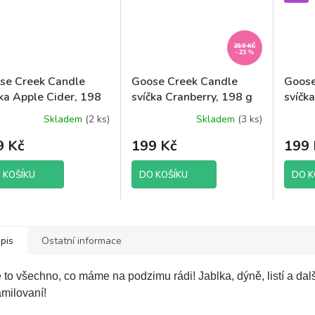
259 KČ
–23 %
se Creek Candle
Goose Creek Candle
Goose
čka Apple Cider, 198
svíčka Cranberry, 198 g
svíčk
Snowf
Skladem
(2 ks)
Skladem
(3 ks)
9 Kč
199 Kč
199 
 KOŠÍKU
DO KOŠÍKU
DO K
pis
Ostatní informace
 to všechno, co máme na podzimu rádi! Jablka, dýně, listí a dalš
milovaní!