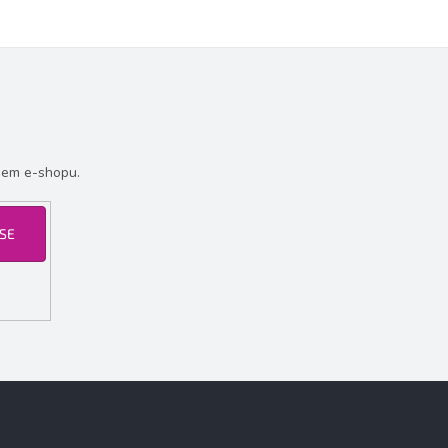
šem e-shopu.
 SE