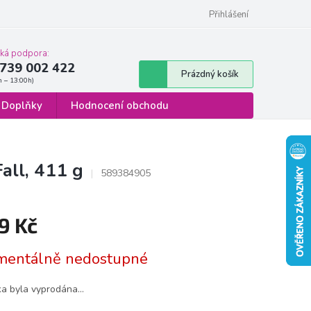
 osobních údajů
Formulář pro odstoupení od smlouvy
Přihlášení
cká podpora:
739 002 422
Nákupní
Prázdný košík
košík
Doplňky
Hodnocení obchodu
all, 411 g
589384905
9 Kč
á
entálně nedostupné
ka byla vyprodána…