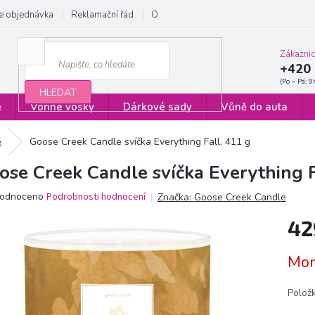
e objednávka
Reklamační řád
Obchodní podmínky
Zásady ochrany
Zákazni
+420 
HLEDAT
ě
Vonné vosky
Dárkové sady
Vůně do auta
é
Goose Creek Candle svíčka Everything Fall, 411 g
ose Creek Candle svíčka Everything F
ěrné
odnoceno
Podrobnosti hodnocení
Značka:
Goose Creek Candle
ocení
42
ktu
Měrn
Mom
cena:
iček.
Polož