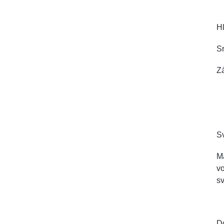
Hl
Sr
Zá
Sv
Má
vo
sv
D