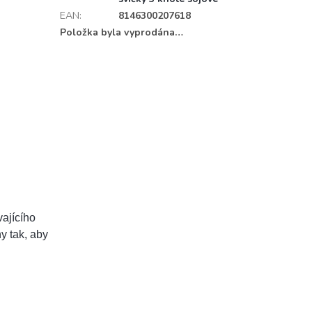
EAN
:
8146300207618
Položka byla vyprodána…
vajícího
y tak, aby