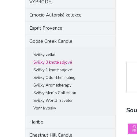
VÝPRODEJ
a
n
Emocio Autorská kolekce
e
l
Esprit Provence
Goose Creek Candle
Svíčky velké
Svíčky 3 knoté sójové
Svíčky 1 knoté sójové
Svíčky Odor Eliminating
Svíčky Aromatherapy
Svíčky Men´s Collection
Svíčky World Traveler
Vonné vosky
Sou
Haribo
S
PŘ
Chestnut Hill Candle