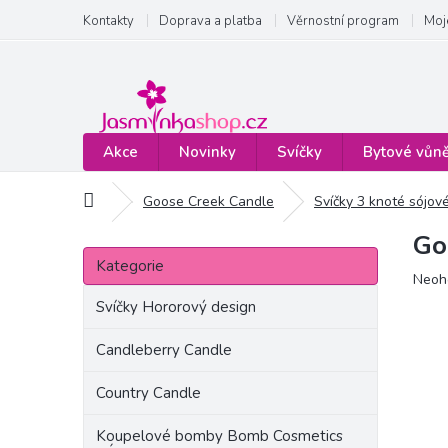
Přejít
Kontakty
Doprava a platba
Věrnostní program
Moj
na
obsah
Akce
Novinky
Svíčky
Bytové vůn
Domů
Goose Creek Candle
Svíčky 3 knoté sójov
Go
P
Přeskočit
o
Kategorie
kategorie
Prům
Neoh
s
hodn
t
Svíčky Hororový design
produ
r
je
a
Candleberry Candle
0,0
n
z
Country Candle
5
n
hvězd
í
Koupelové bomby Bomb Cosmetics
p