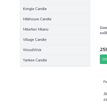
Kringle Candle
Milkhouse Candle
Goo
Millefiori Milano
sví
g
Village Candle
25
WoodWick
DO
Yankee Candle
Po
Je
za