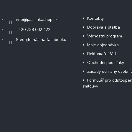
Kontakt
Informace pro vás
Kontakty
info
@
jasminkashop.cz
Doprava a platba
+420 739 002 422
Věrnostní program
Sledujte nás na facebooku
Moje objednávka
Reklamační řád
Obchodní podmínky
Zásady ochrany osobní
Formulář pro odstoupen
smlouvy
Přijímáme online platby
Instagram