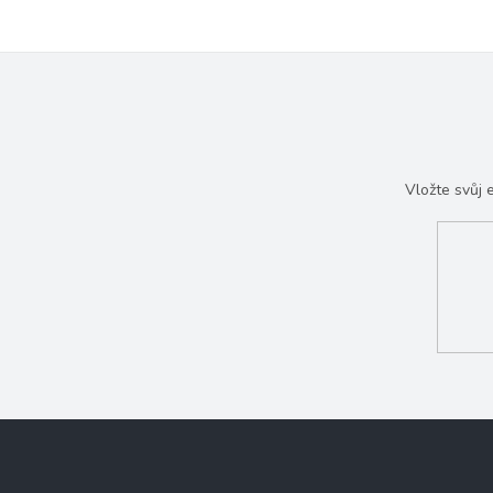
Vložte svůj
Z
á
p