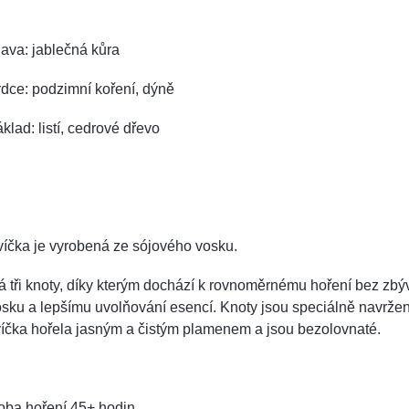
ava: jablečná kůra
dce: podzimní koření, dýně
klad: listí, cedrové dřevo
íčka je vyrobená ze sójového vosku.
 tři knoty, díky kterým dochází k rovnoměrnému hoření bez zbý
sku a lepšímu uvolňování esencí. Knoty jsou speciálně navržen
íčka hořela jasným a čistým plamenem a jsou bezolovnaté.
oba hoření 45+ hodin