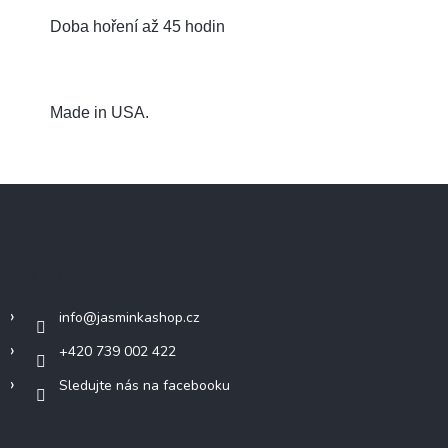
Doba hoření až 45 hodin
Made in USA.
Z
á
p
a
Kontakt
t
í
info
@
jasminkashop.cz
+420 739 002 422
Sledujte nás na facebooku