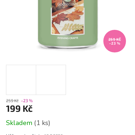
259 KČ
–23 %
259 Kč
–23 %
199 Kč
Měrná
Skladem
(1 ks)
cena: