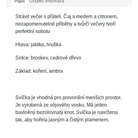
Popis
Ostatní informace
Strávit večer s přáteli. Čaj s medem a citronem,
nezapomenutelné příběhy a tvůrčí večery tvoří
perfektní sobotu
Hlava: jablko, hruška
Srdce: broskev, cedrové dřevo
Základ: koření, ambra
Svíčka je vhodná pro provonění menších prostor.
J
e vyrobená ze sójového vosku. Má jeden
bavlněný bezolovnatý knot. Svíčka je navržena
tak, aby hořela jasným a čistým plamenem.