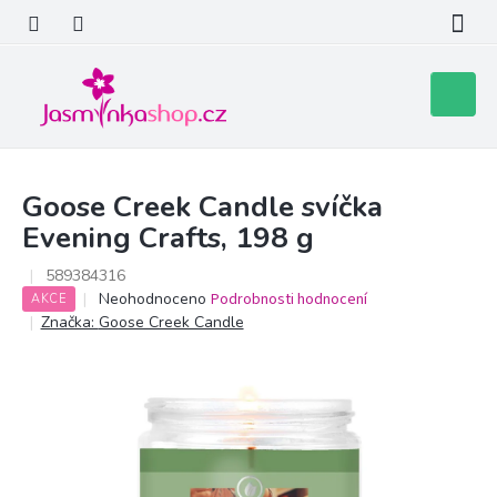
Přejít
na
obsah
Nákupní
košík
Goose Creek Candle svíčka
Evening Crafts, 198 g
589384316
Průměrné
Neohodnoceno
Podrobnosti hodnocení
AKCE
hodnocení
Značka:
Goose Creek Candle
produktu
je
0,0
z
5
hvězdiček.