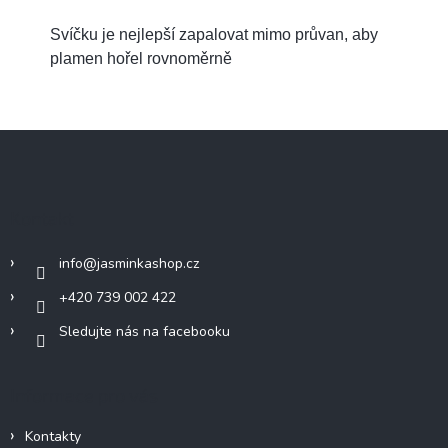
Svíčku je nejlepší zapalovat mimo průvan, aby
plamen hořel rovnoměrně
Z
á
p
a
Kontakt
t
í
info
@
jasminkashop.cz
+420 739 002 422
Sledujte nás na facebooku
Informace pro vás
Kontakty