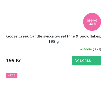
259 KČ
–23 %
Goose Creek Candle svíčka Sweet Pine & Snowflakes,
198 g
Skladem
(3 ks)
199 Kč
DO KOŠÍKU
AKCE