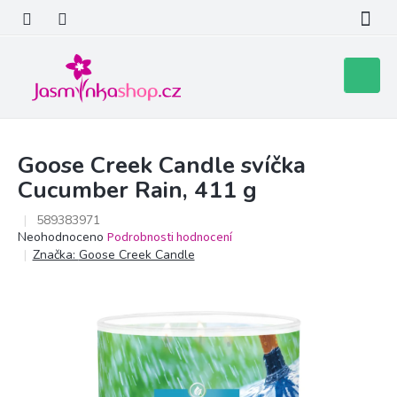
Přejít
na
obsah
Nákupní
košík
Goose Creek Candle svíčka
Cucumber Rain, 411 g
589383971
Průměrné
Neohodnoceno
Podrobnosti hodnocení
hodnocení
Značka:
Goose Creek Candle
produktu
je
0,0
z
5
hvězdiček.