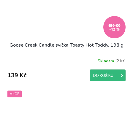
159 KČ
–12 %
Goose Creek Candle svíčka Toasty Hot Toddy, 198 g
Skladem
(2 ks)
Průměrné
hodnocení
produktu
139 Kč
DO KOŠÍKU
je
5,0
z
AKCE
5
hvězdiček.