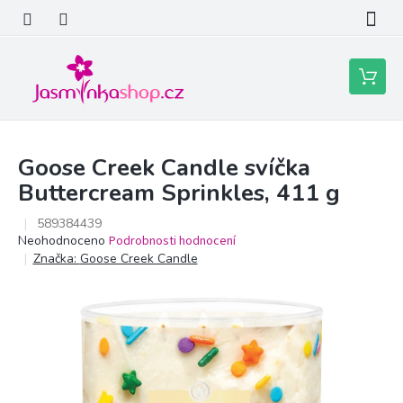
Přejít
na
obsah
Nákupní
košík
Goose Creek Candle svíčka
Buttercream Sprinkles, 411 g
589384439
Průměrné
Neohodnoceno
Podrobnosti hodnocení
hodnocení
Značka:
Goose Creek Candle
produktu
je
0,0
z
5
hvězdiček.