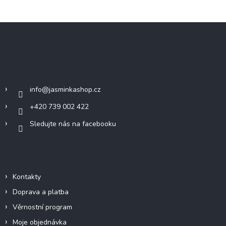
Z
á
p
a
Kontakt
t
í
info
@
jasminkashop.cz
+420 739 002 422
Sledujte nás na facebooku
Informace pro vás
Kontakty
Doprava a platba
Věrnostní program
Moje objednávka