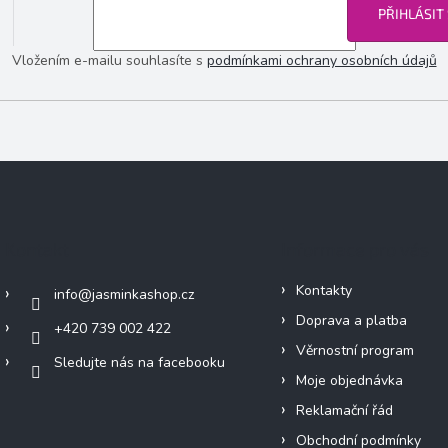
PŘIHLÁSIT
Vložením e-mailu souhlasíte s
podmínkami ochrany osobních údajů
Kontakt
Informace pro vás
Kontakty
info
@
jasminkashop.cz
Doprava a platba
+420 739 002 422
Věrnostní program
Sledujte nás na facebooku
Moje objednávka
Reklamační řád
Obchodní podmínky