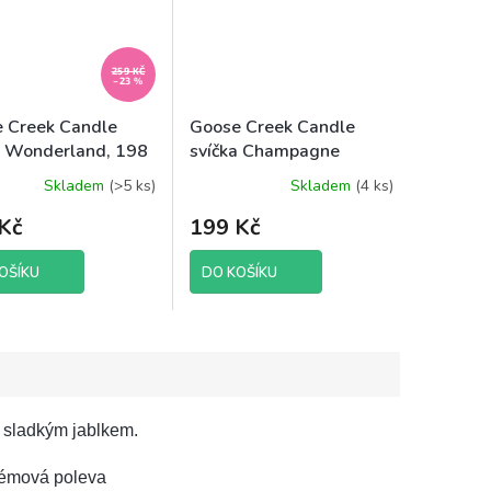
259 KČ
–23 %
 Creek Candle
Goose Creek Candle
a Wonderland, 198
svíčka Champagne
r 2025
Bubbles, 198 g
Skladem
(>5 ks)
Skladem
(4 ks)
Kč
199 Kč
OŠÍKU
DO KOŠÍKU
m sladkým jablkem.
krémová poleva