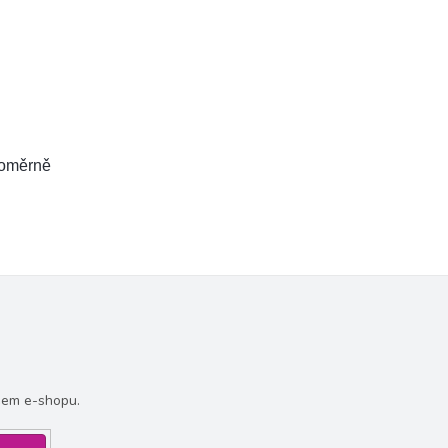
noměrně
šem e-shopu.