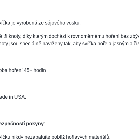
íčka je vyrobená ze sójového vosku.
 tři knoty, díky kterým dochází k rovnoměrnému hoření bez zbý
oty jsou speciálně navrženy tak, aby svíčka hořela jasným a č
oba hoření 45+ hodin
ade in USA.
ezpečností pokyny:
íčku nikdy nezapalujte poblíž hořlavých materiálů.