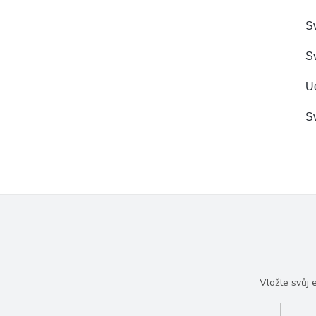
Sv
Sv
Ud
Sv
Vložte svůj