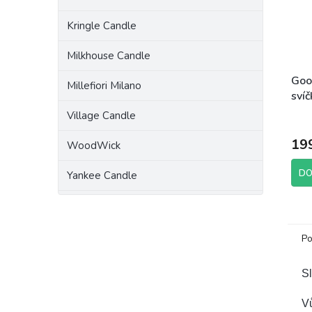
Kringle Candle
Milkhouse Candle
Goo
Millefiori Milano
svíč
198
Village Candle
19
WoodWick
DO
Yankee Candle
Po
Sl
Vů