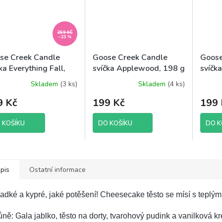
259 KČ
–23 %
se Creek Candle
Goose Creek Candle
Goose
ka Everything Fall,
svíčka Applewood, 198 g
svíčk
 g
g vzo
Skladem
(3 ks)
Skladem
(4 ks)
9 Kč
199 Kč
199 
 KOŠÍKU
DO KOŠÍKU
DO K
pis
Ostatní informace
adké a kypré, jaké potěšení! Cheesecake těsto se mísí s teplý
ně: Gala jablko, těsto na dorty, tvarohový pudink a vanilková 