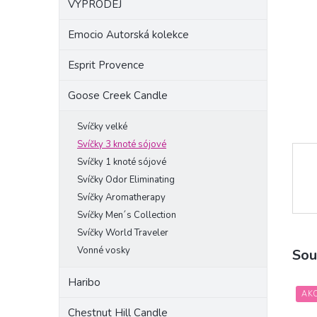
VÝPRODEJ
a
n
Emocio Autorská kolekce
e
l
Esprit Provence
Goose Creek Candle
Svíčky velké
Svíčky 3 knoté sójové
Svíčky 1 knoté sójové
Svíčky Odor Eliminating
Svíčky Aromatherapy
Svíčky Men´s Collection
Svíčky World Traveler
Vonné vosky
Sou
Haribo
AK
Chestnut Hill Candle