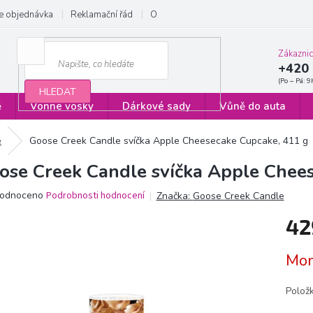
e objednávka
Reklamační řád
Obchodní podmínky
Zásady ochrany
Zákazni
+420 
HLEDAT
ě
Vonné vosky
Dárkové sady
Vůně do auta
é
Goose Creek Candle svíčka Apple Cheesecake Cupcake, 411 g
ose Creek Candle svíčka Apple Chee
ěrné
odnoceno
Podrobnosti hodnocení
Značka:
Goose Creek Candle
ocení
42
ktu
Měrn
Mom
cena:
iček.
Polož