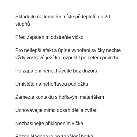
Skladujte na temném místě při teplotě do 20
stupňů
Před zapálením odstraňte víčko
Pro nejlepší efekt a úplné vyhoření svíčky nechte
vždy voskové jezírko rozpustit po celém povrchu.
Po zapálení nenechávejte bez dozoru
Umístěte na nehořlavou podložku
Zamezte kontaktu s hořlavým materiálem
Uchovávejte mimo dosah dětí a zvířat
Nezhasínejte přiklopením víčka
Pozor! Nádoba je po zapálení horká!