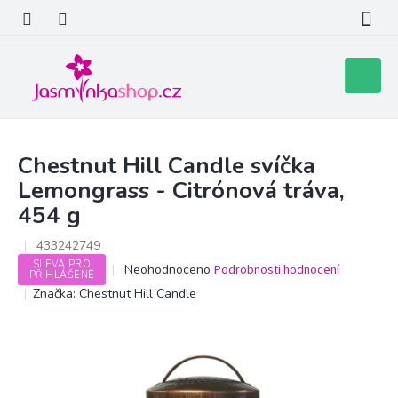
Přejít
na
obsah
Nákupní
košík
Chestnut Hill Candle svíčka
Lemongrass - Citrónová tráva,
454 g
433242749
SLEVA PRO
Průměrné
Neohodnoceno
Podrobnosti hodnocení
PŘIHLÁŠENÉ
hodnocení
Značka:
Chestnut Hill Candle
produktu
je
0,0
z
5
hvězdiček.