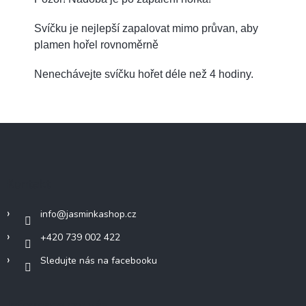
Svíčku je nejlepší zapalovat mimo průvan, aby
plamen hořel rovnoměrně
Nenechávejte svíčku hořet déle než 4 hodiny.
Z
á
p
a
Kontakt
t
í
info
@
jasminkashop.cz
+420 739 002 422
Sledujte nás na facebooku
Informace pro vás