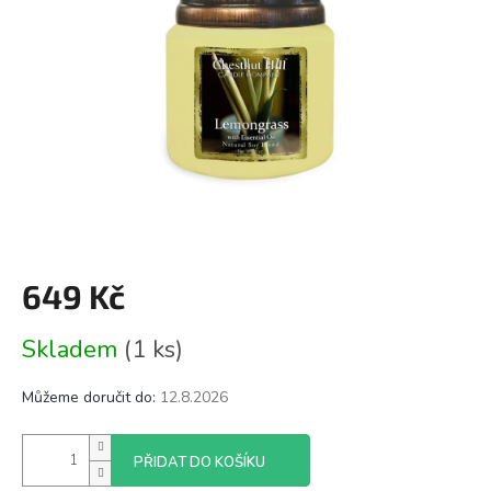
649 Kč
Měrná
Skladem
(1 ks)
cena:
Můžeme doručit do:
12.8.2026
PŘIDAT DO KOŠÍKU