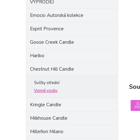
VÝPRODEJ
a
n
Emocio Autorská kolekce
e
l
Esprit Provence
Goose Creek Candle
Haribo
Chestnut Hill Candle
Svíčky střední
Sou
Vonné vosky
S
Kringle Candle
PŘ
Milkhouse Candle
Millefiori Milano