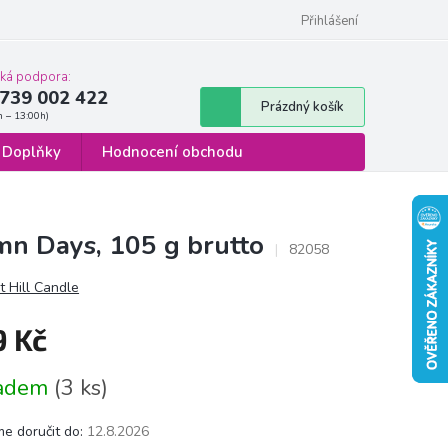
 osobních údajů
Formulář pro odstoupení od smlouvy
Přihlášení
cká podpora:
739 002 422
Nákupní
Prázdný košík
košík
Doplňky
Hodnocení obchodu
mn Days, 105 g brutto
82058
 Hill Candle
9 Kč
á
ladem
(3 ks)
e doručit do:
12.8.2026