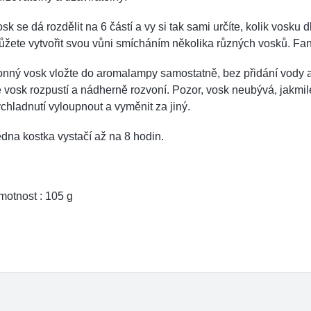
sk se dá rozdělit na 6 částí a vy si tak sami určíte, kolik vosku
žete vytvořit svou vůni smícháním několika různých vosků. Fant
nný vosk vložte do aromalampy samostatně, bez přidání vody a
 vosk rozpustí a nádherně rozvoní. Pozor, vosk neubývá, jakmile 
chladnutí vyloupnout a vyměnit za jiný.
dna kostka vystačí až na 8 hodin.
otnost : 105 g