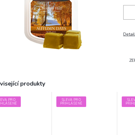
Detail
ZE
visející produkty
LEVA PRO
SLEVA PRO
SLE
IHLÁŠENÉ
PŘIHLÁŠENÉ
PŘIH