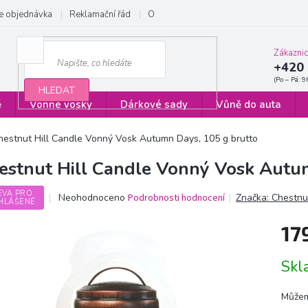
e objednávka
Reklamační řád
Obchodní podmínky
Zásady ochrany
Zákazni
+420 
HLEDAT
ě
Vonné vosky
Dárkové sady
Vůně do auta
hestnut Hill Candle Vonný Vosk Autumn Days, 105 g brutto
estnut Hill Candle Vonný Vosk Autu
EVA PRO
Průměrné
Neohodnoceno
Podrobnosti hodnocení
Značka:
Chestnut
HLÁŠENÉ
hodnocení
produktu
17
je
0,0
Měrn
z
Sk
cena:
5
hvězdiček.
Můžem