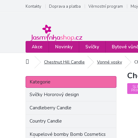
Přejít
Kontakty
Doprava a platba
Věrnostní program
Moj
na
obsah
Akce
Novinky
Svíčky
Bytové vůn
Domů
Chestnut Hill Candle
Vonné vosky
C
Ch
P
Přeskočit
o
Kategorie
kategorie
s
SL
PŘI
t
Svíčky Hororový design
r
a
Candleberry Candle
n
Country Candle
n
í
Koupelové bomby Bomb Cosmetics
p