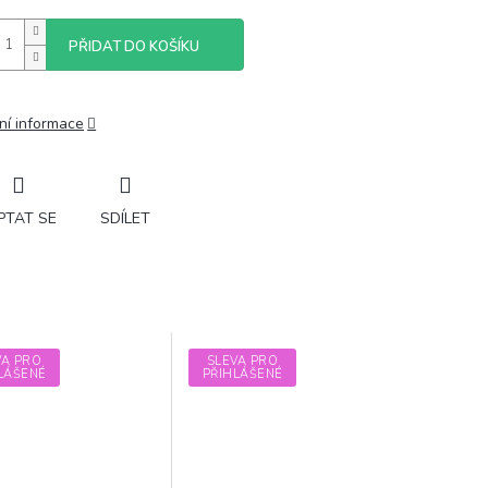
PŘIDAT DO KOŠÍKU
ní informace
PTAT SE
SDÍLET
VA PRO
SLEVA PRO
LÁŠENÉ
PŘIHLÁŠENÉ