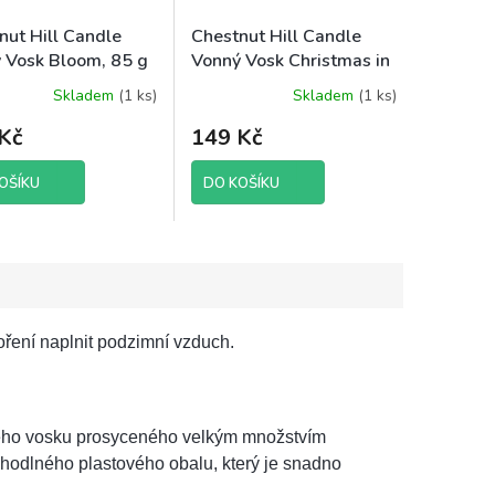
nut Hill Candle
Chestnut Hill Candle
 Vosk Bloom, 85 g
Vonný Vosk Christmas in
o
the Country, 85 g brutto
Skladem
(1 ks)
Skladem
(1 ks)
Kč
149 Kč
OŠÍKU
DO KOŠÍKU
koření naplnit podzimní vzduch.
vého vosku prosyceného velkým množstvím
ohodlného plastového obalu, který je snadno