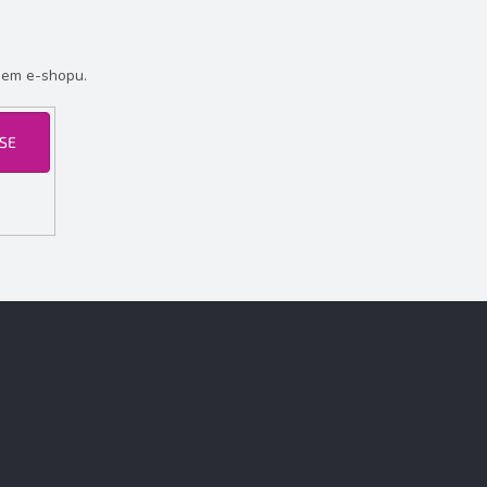
šem e-shopu.
 SE
Facebook