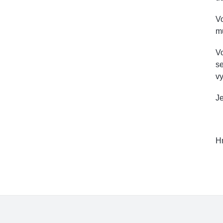
Vo
mů
Vo
se
vy
Je
Hm