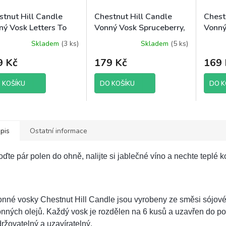
stnut Hill Candle
Chestnut Hill Candle
Chest
ný Vosk Letters To
Vonný Vosk Spruceberry,
Vonný
a, 85 g brutto
105 g brutto
brutt
Skladem
(3 ks)
Skladem
(5 ks)
ěrné
ocení
9 Kč
179 Kč
169 
uktu
 KOŠÍKU
DO KOŠÍKU
DO K
diček.
pis
Ostatní informace
ďte pár polen do ohně, nalijte si jablečné víno a nechte teplé 
onné vosky Chestnut Hill Candle jsou vyrobeny ze směsi sójo
nných olejů. Každý vosk je rozdělen na 6 kusů a uzavřen do p
ržovatelný a uzavíratelný.