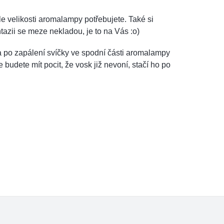
 dle velikosti aromalampy potřebujete. Také si
azii se meze nekladou, je to na Vás :o)
 po zapálení svíčky ve spodní části aromalampy
budete mít pocit, že vosk již nevoní, stačí ho po