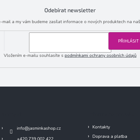
Odebírat newsletter
 e-mail a my vám budeme zasílat informace o nových produktech na na
PŘIHLÁSIT
Vložením e-mailu souhlasíte s
podmínkami ochrany osobních údajů
Kontakt
Informace pro vás
Kontakty
info
@
jasminkashop.cz
Doprava a platba
+420 739 002 422