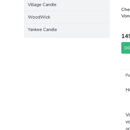
Village Candle
Che
Von
WoodWick
Sant
Prům
Yankee Candle
hodn
14
prod
je
5,0
DO
z
5
hvěz
Po
Ho
V
vo
ud