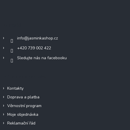
Z
á
p
a
Kontakt
t
í
info
@
jasminkashop.cz
+420 739 002 422
Sledujte nás na facebooku
Informace pro vás
Kontakty
Doprava a platba
Věrnostní program
Moje objednávka
Reklamační řád