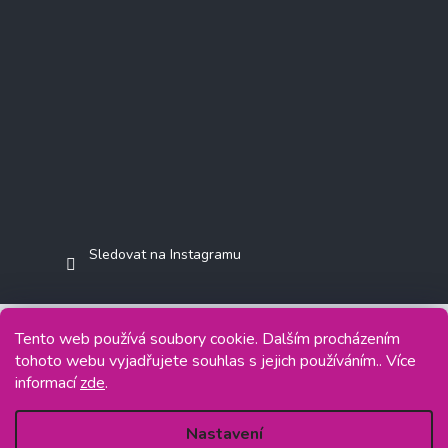
Sledovat na Instagramu
Tento web používá soubory cookie. Dalším procházením
tohoto webu vyjadřujete souhlas s jejich používáním.. Více
Copyright 2026
Jasminkashop.cz
. Všechna práva vyhrazena.
informací
zde
.
Grafický návrh vytvořil a na Shoptet implementoval
Tomáš Hlad
&
Shoptetak.cz
.
Nastavení