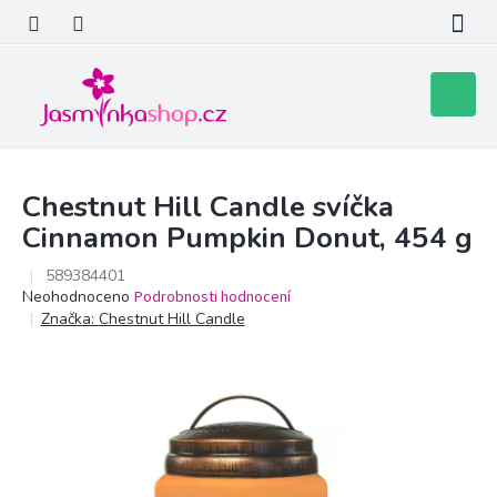
Přejít
na
obsah
Nákupní
košík
Chestnut Hill Candle svíčka
Cinnamon Pumpkin Donut, 454 g
589384401
Průměrné
Neohodnoceno
Podrobnosti hodnocení
hodnocení
Značka:
Chestnut Hill Candle
produktu
je
0,0
z
5
hvězdiček.