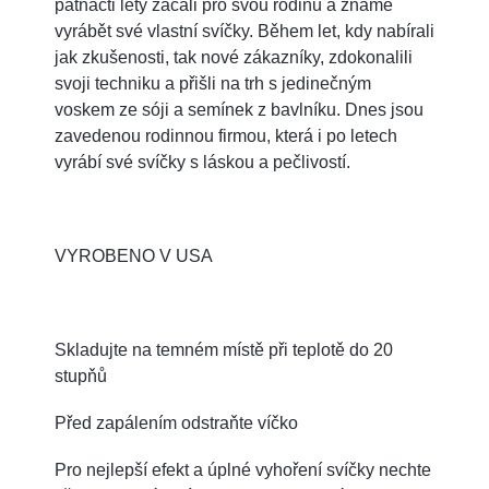
patnácti lety začali pro svou rodinu a známé
vyrábět své vlastní svíčky. Během let, kdy nabírali
jak zkušenosti, tak nové zákazníky, zdokonalili
svoji techniku a přišli na trh s jedinečným
voskem ze sóji a semínek z bavlníku. Dnes jsou
zavedenou rodinnou firmou, která i po letech
vyrábí své svíčky s láskou a pečlivostí.
VYROBENO V USA
Skladujte na temném místě při teplotě do 20
stupňů
Před zapálením odstraňte víčko
Pro nejlepší efekt a úplné vyhoření svíčky nechte