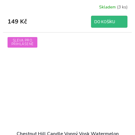
Skladem
(3 ks)
149 Kč
DO KOŠÍKU
SLEVA PRO
PŘIHLÁŠENÉ
Chestnut Hill Candle Vonný Vosk Watermelon