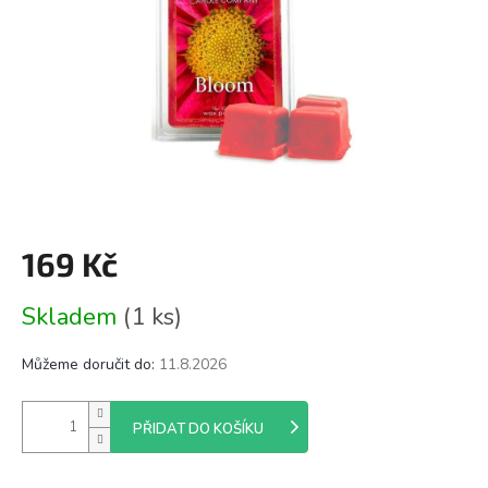
169 Kč
Měrná
Skladem
(1 ks)
cena:
Můžeme doručit do:
11.8.2026
PŘIDAT DO KOŠÍKU