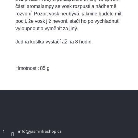
části aromalampy se vosk rozpustí a nádherně
rozvoní. Pozor, vosk neubývá, jakmile budete mít
pocit, že vosk již nevoní, stačí ho po vychladnutí
vyloupnout a vyměnit za jiný.
Jedna kostka vystačí až na 8 hodin.
Hmotnost : 85 g
Z
á
p
a
Kontakt
t
í
info
@
jasminkashop.cz