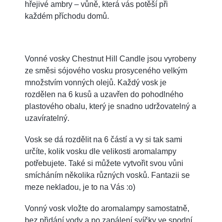
hřejivé ambry – vůně, která vás potěší při
každém příchodu domů.
Vonné vosky Chestnut Hill Candle jsou vyrobeny
ze směsi sójového vosku prosyceného velkým
množstvím vonných olejů. Každý vosk je
rozdělen na 6 kusů a uzavřen do pohodlného
plastového obalu, který je snadno udržovatelný a
uzavíratelný.
Vosk se dá rozdělit na 6 částí a vy si tak sami
určíte, kolik vosku dle velikosti aromalampy
potřebujete. Také si můžete vytvořit svou vůni
smícháním několika různých vosků. Fantazii se
meze nekladou, je to na Vás :o)
Vonný vosk vložte do aromalampy samostatně,
bez přidání vody a po zapálení svíčky ve spodní