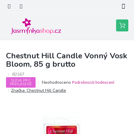
Přejít
na
obsah
Nákupní
košík
Chestnut Hill Candle Vonný Vosk
Bloom, 85 g brutto
82167
SLEVA PRO
Průměrné
Neohodnoceno
Podrobnosti hodnocení
PŘIHLÁŠENÉ
hodnocení
Značka:
Chestnut Hill Candle
produktu
je
0,0
z
5
hvězdiček.