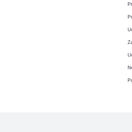
Pr
P
U
Z
Uc
Ne
Po