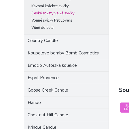
a
Kávová kolekce svíčky
n
České etikety velké svíčky
e
Vonné svíčky Pet Lovers
l
Vůně do auta
Country Candle
Koupelové bomby Bomb Cosmetics
Emocio Autorská kolekce
Esprit Provence
Sou
Goose Creek Candle
Haribo
S
PŘ
Chestnut Hill Candle
Kringle Candle