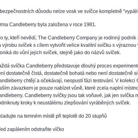
bezpečnostních důvodu nelze vosk ve svíčce kompletně “vypálit
irma Candleberry byla založena v roce 1981.
o ty, kteří nevědí, The Candleberry Company je rodinný podnik z
 výrobu svíček s cílem vytvořit velice kvalitní svíčku s výrazno
oniká do vůní jejich svíček, stejně jako do názvů svíček.
ždá svíčka Candleberry představuje dlouhý proces experiment
ní dostatečně čistá, dostatečně bohatá nebo není dostatečně sil
ndleberry chtějí a očekávají, neopustí fázi testování. V kolekc
ším závazkem je pouze nabízet vůně, které zcela naplní místn
ndleberry. Candleberry svíčky jsou tak voňavé, jak jen svíčka 
odniknuty kroky k neustálému zlepšování vyráběných svíček.
ladujte na temném místě při teplotě do 20 stupňů
ed zapálením odstraňte víčko