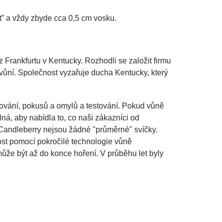
” a vždy zbyde cca 0,5 cm vosku.
 Frankfurtu v Kentucky. Rozhodli se založit firmu
u vůní. Společnost vyzařuje ducha Kentucky, který
ování, pokusů a omylů a testování. Pokud vůně
ná, aby nabídla to, co naši zákazníci od
i Candleberry nejsou žádné "průměrné" svíčky.
ost pomocí pokročilé technologie vůně
může být až do konce hoření. V průběhu let byly