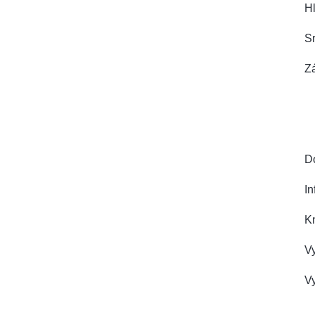
Hl
Sr
Zá
D
I
K
Vy
V