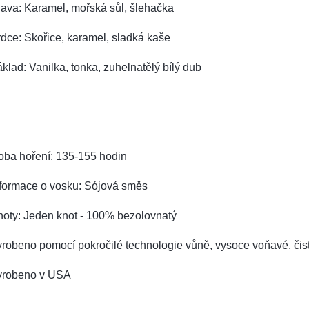
ava: Karamel, mořská sůl, šlehačka
dce: Skořice, karamel, sladká kaše
klad: Vanilka, tonka, zuhelnatělý bílý dub
oba hoření: 135-155 hodin
nformace o vosku: Sójová směs
noty: Jeden knot - 100% bezolovnatý
robeno pomocí pokročilé technologie vůně, vysoce voňavé, čist
yrobeno v USA