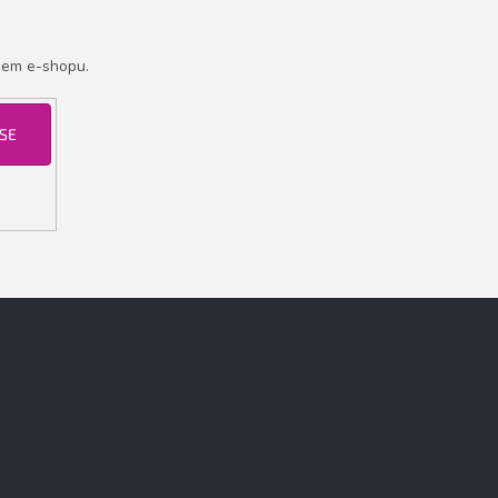
šem e-shopu.
 SE
Facebook