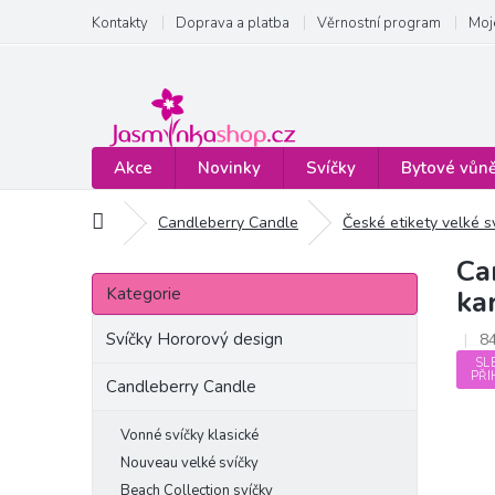
Přejít
Kontakty
Doprava a platba
Věrnostní program
Moj
na
obsah
Akce
Novinky
Svíčky
Bytové vůn
Domů
Candleberry Candle
České etikety velké s
Ca
P
Přeskočit
o
Kategorie
ka
kategorie
s
t
Svíčky Hororový design
8
r
SL
PŘI
a
Candleberry Candle
n
n
Vonné svíčky klasické
í
Nouveau velké svíčky
p
Beach Collection svíčky