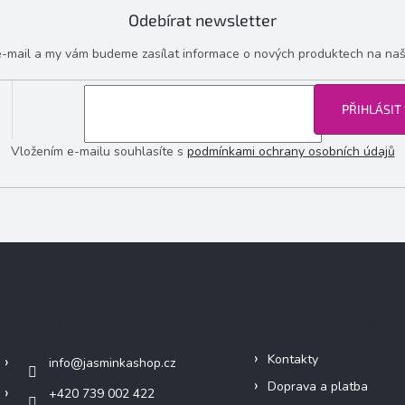
Odebírat newsletter
 e-mail a my vám budeme zasílat informace o nových produktech na na
PŘIHLÁSIT
Vložením e-mailu souhlasíte s
podmínkami ochrany osobních údajů
Kontakt
Informace pro vás
Kontakty
info
@
jasminkashop.cz
Doprava a platba
+420 739 002 422