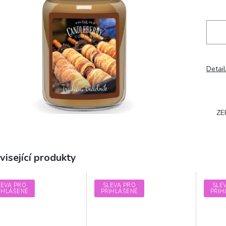
hvězdiček.
Detail
ZE
visející produkty
LEVA PRO
SLEVA PRO
SLE
IHLÁŠENÉ
PŘIHLÁŠENÉ
PŘIH