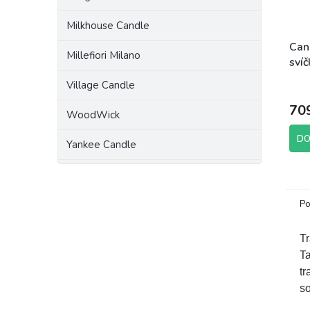
Milkhouse Candle
Can
Millefiori Milano
svíč
Feli
Village Candle
70
WoodWick
DO
Yankee Candle
Po
Tr
T
tr
so