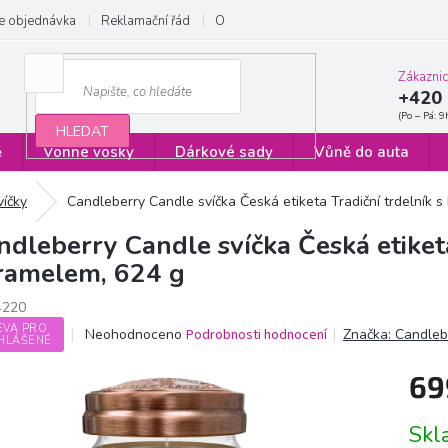
e objednávka
Reklamační řád
Obchodní podmínky
Zásady ochrany
Zákazni
+420 
HLEDAT
ě
Vonné vosky
Dárkové sady
Vůně do auta
víčky
Candleberry Candle svíčka Česká etiketa Tradiční trdelník 
ndleberry Candle svíčka Česká etiketa
ramelem, 624 g
4220
EVA PRO
Průměrné
Neohodnoceno
Podrobnosti hodnocení
Značka:
Candleb
HLÁŠENÉ
hodnocení
produktu
69
je
0,0
Měrn
z
Sk
cena:
5