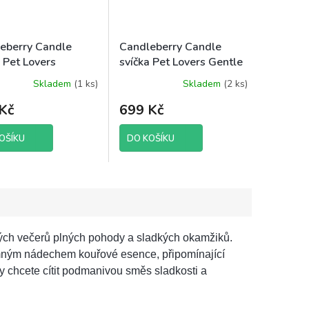
eberry Candle
Candleberry Candle
a Pet Lovers
svíčka Pet Lovers Gentle
ered Whispers,
Giant, 624 g
Skladem
(1 ks)
Skladem
(2 ks)
Kč
699 Kč
OŠÍKU
DO KOŠÍKU
lných večerů plných pohody a sladkých okamžiků.
mným nádechem kouřové esence, připomínající
kdy chcete cítit podmanivou směs sladkosti a