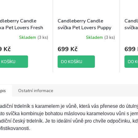
dleberry Candle
Candleberry Candle
Candl
ka Pet Lovers Fresh
svíčka Pet Lovers Puppy
svíčk
ne, 624 g
Kisses, 624 g
Whisk
Skladem
(3 ks)
Skladem
(3 ks)
624 g
9 Kč
699 Kč
699 
 KOŠÍKU
DO KOŠÍKU
DO K
pis
Ostatní informace
adiční trdelník s karamelem je vůně, která vás přenese do útu
ato svíčka kombinuje bohatou máslovou karamelovou vůni s je
adiční český trdelník. Je to ideální vůně pro chvíle odpočinku, 
fistikovanosti.