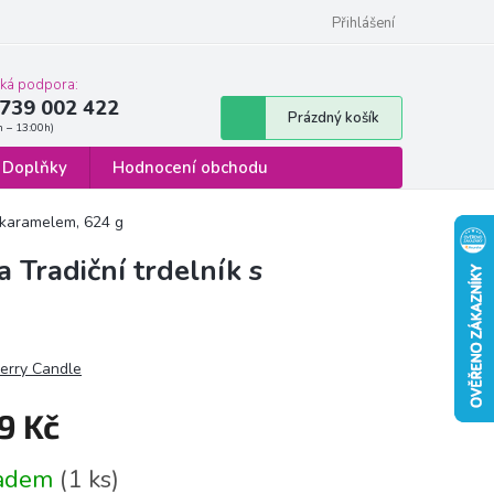
 osobních údajů
Formulář pro odstoupení od smlouvy
Přihlášení
cká podpora:
739 002 422
Nákupní
Prázdný košík
košík
Doplňky
Hodnocení obchodu
s karamelem, 624 g
 Tradiční trdelník s
erry Candle
9 Kč
á
ladem
(1 ks)