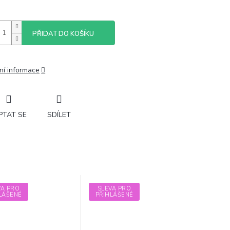
PŘIDAT DO KOŠÍKU
ní informace
PTAT SE
SDÍLET
VA PRO
SLEVA PRO
LÁŠENÉ
PŘIHLÁŠENÉ