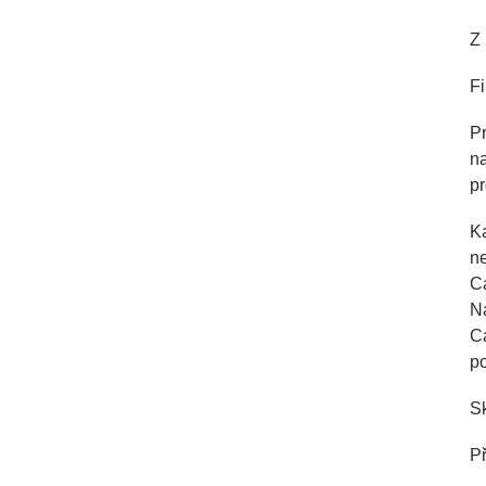
Z 
F
Pr
na
pr
Ka
ne
Ca
Na
Ca
p
Sk
Př