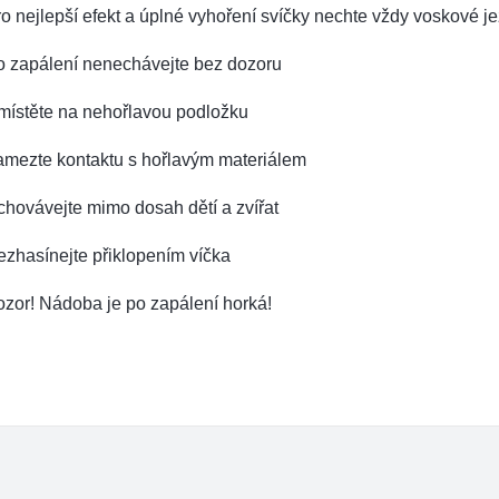
o nejlepší efekt a úplné vyhoření svíčky nechte vždy voskové je
o zapálení nenechávejte bez dozoru
místěte na nehořlavou podložku
amezte kontaktu s hořlavým materiálem
hovávejte mimo dosah dětí a zvířat
zhasínejte přiklopením víčka
zor! Nádoba je po zapálení horká!