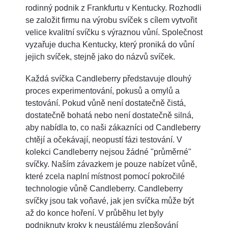
rodinný podnik z Frankfurtu v Kentucky. Rozhodli
se založit firmu na výrobu svíček s cílem vytvořit
velice kvalitní svíčku s výraznou vůní. Společnost
vyzařuje ducha Kentucky, který proniká do vůní
jejich svíček, stejně jako do názvů svíček.
Každá svíčka Candleberry představuje dlouhý
proces experimentování, pokusů a omylů a
testování. Pokud vůně není dostatečně čistá,
dostatečně bohatá nebo není dostatečně silná,
aby nabídla to, co naši zákazníci od Candleberry
chtějí a očekávají, neopustí fázi testování. V
kolekci Candleberry nejsou žádné "průměrné"
svíčky. Naším závazkem je pouze nabízet vůně,
které zcela naplní místnost pomocí pokročilé
technologie vůně Candleberry. Candleberry
svíčky jsou tak voňavé, jak jen svíčka může být
až do konce hoření. V průběhu let byly
podniknuty kroky k neustálému zlepšování