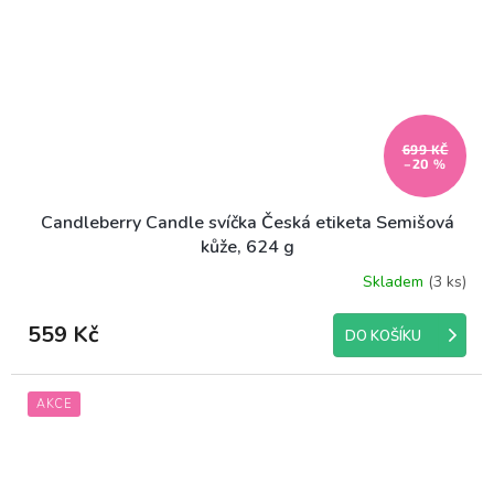
699 KČ
–20 %
Candleberry Candle svíčka Česká etiketa Semišová
kůže, 624 g
Skladem
(3 ks)
559 Kč
DO KOŠÍKU
AKCE