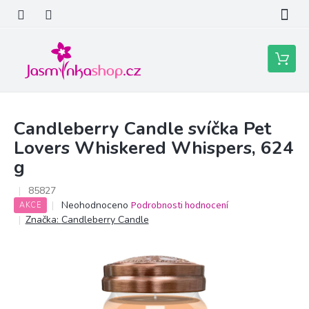
Přejít
na
obsah
Nákupní
košík
Candleberry Candle svíčka Pet
Lovers Whiskered Whispers, 624
g
85827
Průměrné
Neohodnoceno
Podrobnosti hodnocení
AKCE
hodnocení
Značka:
Candleberry Candle
produktu
je
0,0
z
5
hvězdiček.