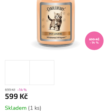
699 KČ
–14 %
699 Kč
–14 %
599 Kč
Měrná
Skladem
(1 ks)
cena: