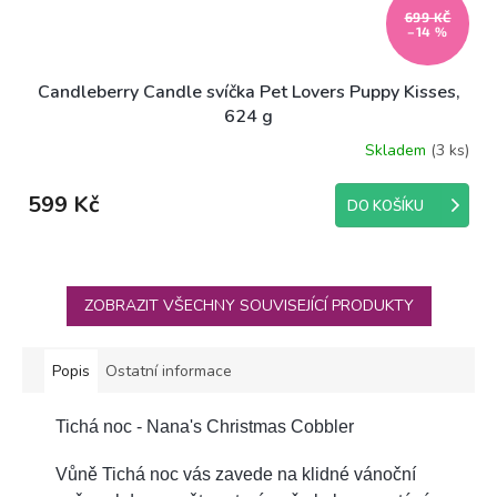
699 KČ
–14 %
Candleberry Candle svíčka Pet Lovers Puppy Kisses,
624 g
Skladem
(3 ks)
599 Kč
DO KOŠÍKU
ZOBRAZIT VŠECHNY SOUVISEJÍCÍ PRODUKTY
Popis
Ostatní informace
Tichá noc - Nana's Christmas Cobbler
Vůně Tichá noc vás zavede na klidné vánoční