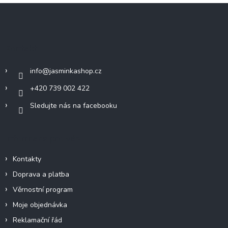
Z
á
p
a
Kontakt
t
í
info
@
jasminkashop.cz
+420 739 002 422
Sledujte nás na facebooku
Informace pro vás
Kontakty
Doprava a platba
Věrnostní program
Moje objednávka
Reklamační řád