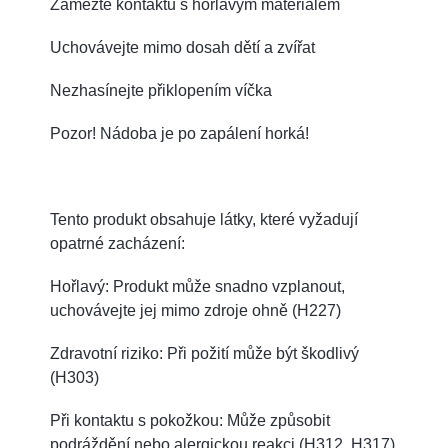
Zamezte kontaktu s hořlavým materiálem
Uchovávejte mimo dosah dětí a zvířat
Nezhasínejte přiklopením víčka
Pozor! Nádoba je po zapálení horká!
Tento produkt obsahuje látky, které vyžadují
opatrné zacházení:
Hořlavý: Produkt může snadno vzplanout,
uchovávejte jej mimo zdroje ohně (H227)
Zdravotní riziko: Při požití může být škodlivý
(H303)
Při kontaktu s pokožkou: Může způsobit
podráždění nebo alergickou reakci (H312, H317)