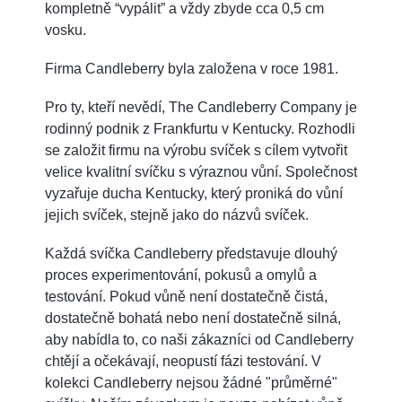
kompletně “vypálit” a vždy zbyde cca 0,5 cm
vosku.
Firma Candleberry byla založena v roce 1981.
Pro ty, kteří nevědí, The Candleberry Company je
rodinný podnik z Frankfurtu v Kentucky. Rozhodli
se založit firmu na výrobu svíček s cílem vytvořit
velice kvalitní svíčku s výraznou vůní. Společnost
vyzařuje ducha Kentucky, který proniká do vůní
jejich svíček, stejně jako do názvů svíček.
Každá svíčka Candleberry představuje dlouhý
proces experimentování, pokusů a omylů a
testování. Pokud vůně není dostatečně čistá,
dostatečně bohatá nebo není dostatečně silná,
aby nabídla to, co naši zákazníci od Candleberry
chtějí a očekávají, neopustí fázi testování. V
kolekci Candleberry nejsou žádné "průměrné"