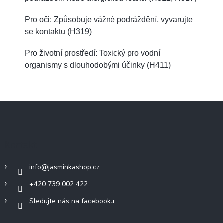
Pro oči: Způsobuje vážné podráždění, vyvarujte
se kontaktu (H319)
Pro životní prostředí: Toxický pro vodní
organismy s dlouhodobými účinky (H411)
Z
á
p
a
Kontakt
t
í
info
@
jasminkashop.cz
+420 739 002 422
Sledujte nás na facebooku