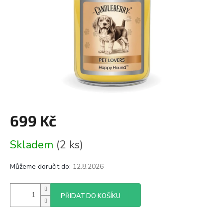
699 Kč
Měrná
Skladem
(2 ks)
cena:
Můžeme doručit do:
12.8.2026
PŘIDAT DO KOŠÍKU