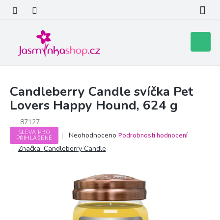
Přejít
na
obsah
Nákupní
košík
Candleberry Candle svíčka Pet
Lovers Happy Hound, 624 g
87127
SLEVA PRO
Průměrné
Neohodnoceno
Podrobnosti hodnocení
PŘIHLÁŠENÉ
hodnocení
Značka:
Candleberry Candle
produktu
je
0,0
z
5
hvězdiček.