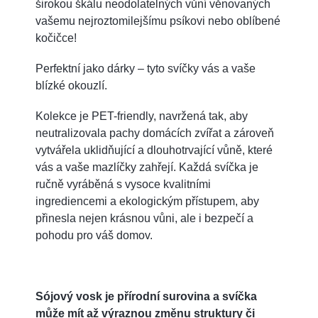
širokou škálu neodolatelných vůní věnovaných
vašemu nejroztomilejšímu psíkovi nebo oblíbené
kočičce!
Perfektní jako dárky – tyto svíčky vás a vaše
blízké okouzlí.
Kolekce je PET-friendly, navržená tak, aby
neutralizovala pachy domácích zvířat a zároveň
vytvářela uklidňující a dlouhotrvající vůně, které
vás a vaše mazlíčky zahřejí. Každá svíčka je
ručně vyráběná s vysoce kvalitními
ingrediencemi a ekologickým přístupem, aby
přinesla nejen krásnou vůni, ale i bezpečí a
pohodu pro váš domov.
Sójový vosk je přírodní surovina a svíčka
může mít až výraznou změnu struktury či