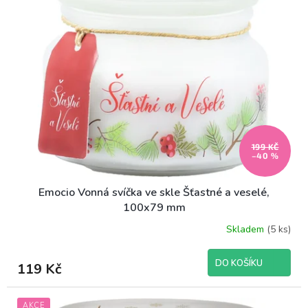
199 KČ
–40 %
Emocio Vonná svíčka ve skle Šťastné a veselé,
100x79 mm
Skladem
(5 ks)
DO KOŠÍKU
119 Kč
AKCE