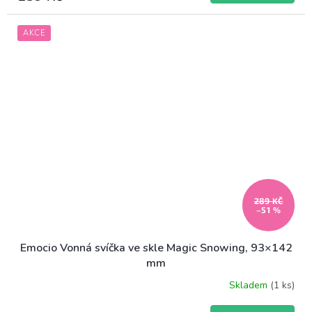
AKCE
289 KČ
–51 %
Emocio Vonná svíčka ve skle Magic Snowing, 93×142
mm
Skladem
(1 ks)