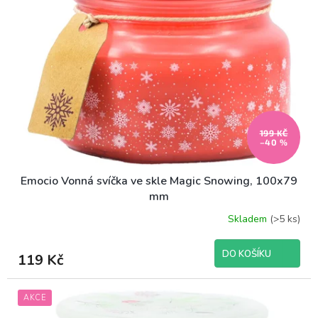
d
s
u
p
k
r
t
o
ů
d
u
k
t
199 KČ
ů
–40 %
Emocio Vonná svíčka ve skle Magic Snowing, 100x79
mm
Skladem
(>5 ks)
DO KOŠÍKU
119 Kč
AKCE