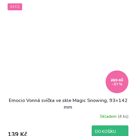
AKCE
289 KČ
–51 %
Emocio Vonná svíčka ve skle Magic Snowing, 93×142
mm
Skladem
(4 ks)
DO KOŠÍKU
139 Kč