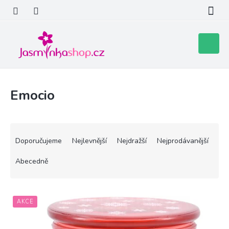
Přejít
na
obsah
Nákupní
košík
Emocio
Ř
a
Doporučujeme
Nejlevnější
Nejdražší
Nejprodávanější
z
e
Abecedně
n
í
V
p
AKCE
ý
r
p
o
i