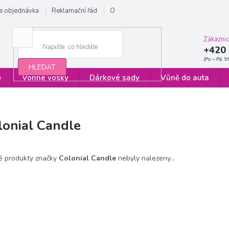
e objednávka
Reklamační řád
Obchodní podmínky
Zásady ochrany
Zákazni
+420 
HLEDAT
ě
Vonné vosky
Dárkové sady
Vůně do auta
lonial Candle
é produkty značky
Colonial Candle
nebyly nalezeny...