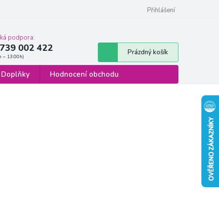
 osobních údajů
Formulář pro odstoupení od smlouvy
Přihlášení
cká podpora:
739 002 422
Nákupní
Prázdný košík
košík
Doplňky
Hodnocení obchodu