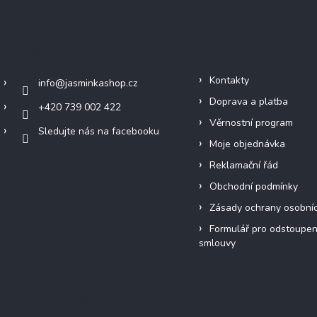
Kontakt
Informace pro vás
Kontakty
info
@
jasminkashop.cz
Doprava a platba
+420 739 002 422
Věrnostní program
Sledujte nás na facebooku
Moje objednávka
Reklamační řád
Obchodní podmínky
Zásady ochrany osobní
Formulář pro odstoupen
smlouvy
Přijímáme online platby
Instagram