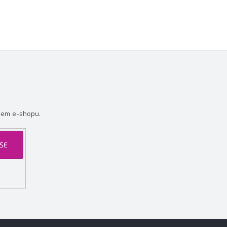
šem e-shopu.
 SE