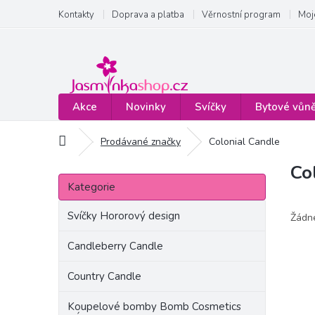
Přejít
Kontakty
Doprava a platba
Věrnostní program
Moj
na
obsah
Akce
Novinky
Svíčky
Bytové vůn
Domů
Prodávané značky
Colonial Candle
Co
P
Přeskočit
o
Kategorie
kategorie
s
t
Svíčky Hororový design
Žádn
r
a
Candleberry Candle
n
Country Candle
n
í
Koupelové bomby Bomb Cosmetics
p