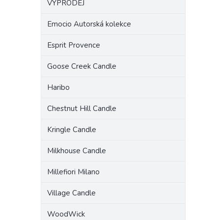
VÝPRODEJ
a
n
Emocio Autorská kolekce
e
l
Esprit Provence
Goose Creek Candle
Haribo
Chestnut Hill Candle
Kringle Candle
Milkhouse Candle
Millefiori Milano
Village Candle
WoodWick