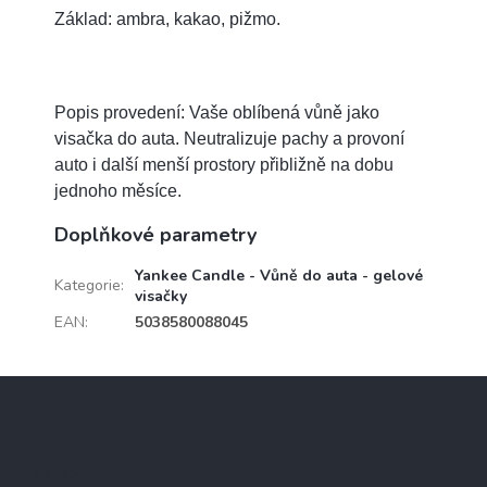
Základ: ambra, kakao, pižmo.
Popis provedení: Vaše oblíbená vůně jako
visačka do auta. Neutralizuje pachy a provoní
auto i další menší prostory přibližně na dobu
jednoho měsíce.
Doplňkové parametry
Yankee Candle - Vůně do auta - gelové
Kategorie
:
visačky
EAN
:
5038580088045
Z
á
p
a
Kontakt
t