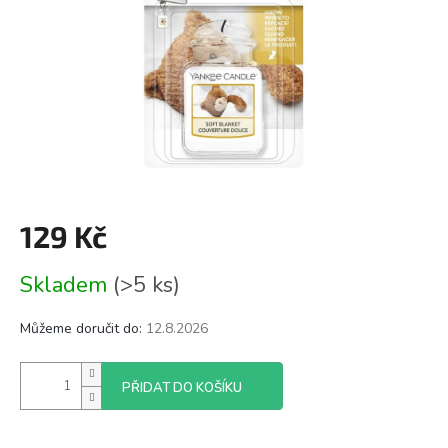
129 Kč
Měrná
Skladem
(>5 ks)
cena:
Můžeme doručit do:
12.8.2026
PŘIDAT DO KOŠÍKU