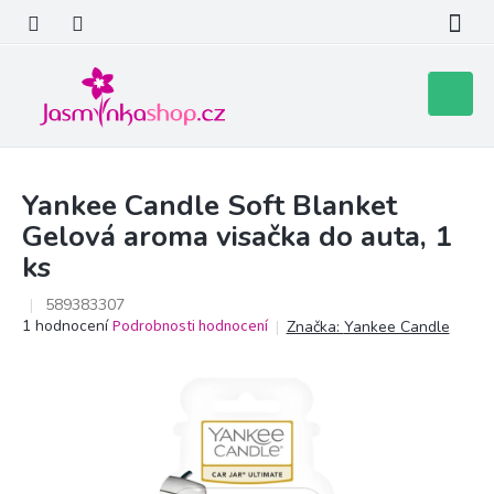
Přejít
na
obsah
Nákupní
košík
Yankee Candle Soft Blanket
Gelová aroma visačka do auta, 1
ks
589383307
Průměrné
1 hodnocení
Podrobnosti hodnocení
Značka:
Yankee Candle
hodnocení
produktu
je
5,0
z
5
hvězdiček.