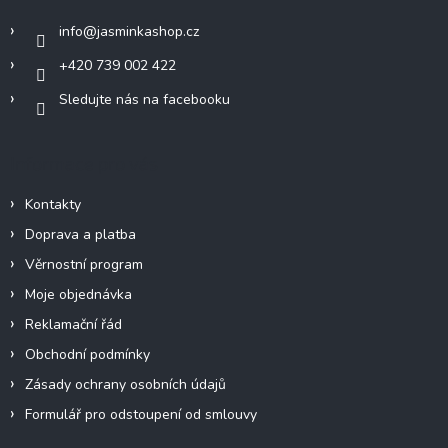
í
info
@
jasminkashop.cz
+420 739 002 422
Sledujte nás na facebooku
Informace pro vás
Kontakty
Doprava a platba
Věrnostní program
Moje objednávka
Reklamační řád
Obchodní podmínky
Zásady ochrany osobních údajů
Formulář pro odstoupení od smlouvy