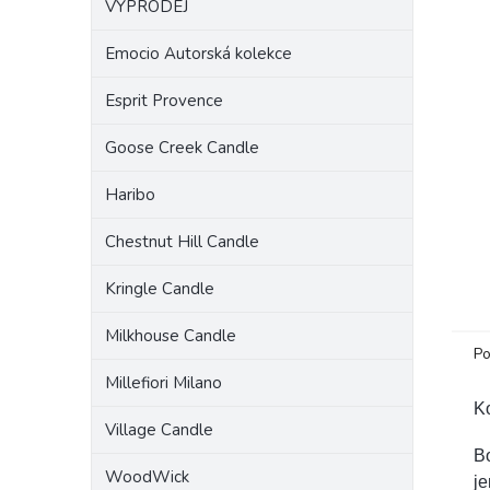
VÝPRODEJ
a
n
Emocio Autorská kolekce
e
l
Esprit Provence
Goose Creek Candle
Haribo
Chestnut Hill Candle
Kringle Candle
Milkhouse Candle
Po
Millefiori Milano
Ko
Village Candle
B
WoodWick
je