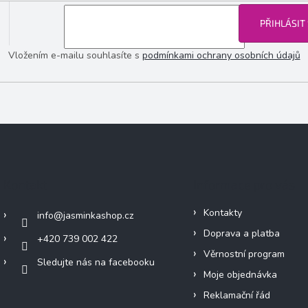
PŘIHLÁSIT
Vložením e-mailu souhlasíte s
podmínkami ochrany osobních údajů
Kontakt
Informace pro vás
Kontakty
info
@
jasminkashop.cz
Doprava a platba
+420 739 002 422
Věrnostní program
Sledujte nás na facebooku
Moje objednávka
Reklamační řád