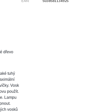
EAN
:
5038581134925
vé dřevo
také tuhý
maximální
víčky. Vosk
ovu použít.
ce. Lampu
pnout.
ných vosků