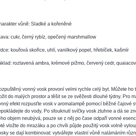
harakter vůně: Sladké a kořeněné
ava: cukr, černý rybíz, opečený marshmallow
dce: kouřová skořice, uhlí, vanilkový popel, hřebíček, kašmír
klad: roztavená ambra, krémové pižmo, červený cedr, quaiaco
zpuštěný vonný vosk provoní velmi rychle celý byt. Můžete ho 
ožit do malých prostor a těšit se ze svěžesti dlouhé týdny. Pro 
nný efekt rozpusťte vosk v aromalampě pomocí běžné čajové s
pokládejte do vody. Po sfouknutí svíčky vosk ztuhne a dá se zn
eho objem neubývá, pouze se z něj po čase odpaří vonné esen
té vložte do mrazáku a po chvíli půjde použitý vosk volně vylou
sky se dají kombinovat: vytvářejte vlastní vůně nalámáním růz