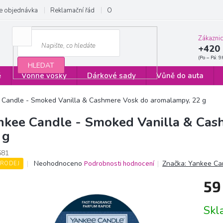
e objednávka
Reklamační řád
Obchodní podmínky
Zásady ochrany
Zákazni
+420 
HLEDAT
ě
Vonné vosky
Dárkové sady
Vůně do auta
 Candle - Smoked Vanilla & Cashmere Vosk do aromalampy, 22 g
nkee Candle - Smoked Vanilla & Cas
 g
581
Průměrné
Neohodnoceno
Podrobnosti hodnocení
Značka:
Yankee Ca
RODEJ
hodnocení
produktu
59
je
0,0
Měrn
Sk
z
cena:
5