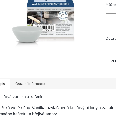
hvězdiček.
Můžem
Detail
ZE
pis
Ostatní informace
uřová vanilka a kašmír
ožská vůně něhy. Vanilka ozvláštněná kouřovými tóny a zahale
mného kašmíru a hřejivé ambry.