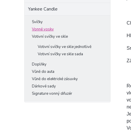
Yankee Candle
Svíčky
C
Vonné vosky
Hl
Votivní svíčky ve skle
Votivní svíčky ve skle jednotlivě
Sr
Votivní svíčky ve skle sada
Zá
Doplňky
Vůně do auta
Vůně do elektrické zásuvky
Ro
Dárkové sady
vl
Signature vonný difuzér
vo
ne
J
po
Vo