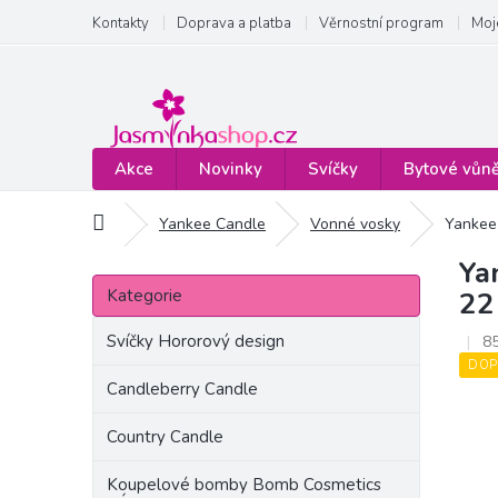
Přejít
Kontakty
Doprava a platba
Věrnostní program
Moj
na
obsah
Akce
Novinky
Svíčky
Bytové vůn
Domů
Yankee Candle
Vonné vosky
Yankee
Ya
P
Přeskočit
o
Kategorie
22
kategorie
s
t
Svíčky Hororový design
8
r
DOP
a
Candleberry Candle
n
Country Candle
n
í
Koupelové bomby Bomb Cosmetics
p