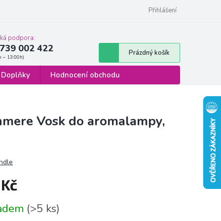
 osobních údajů
Formulář pro odstoupení od smlouvy
Přihlášení
cká podpora:
739 002 422
Nákupní
Prázdný košík
košík
Doplňky
Hodnocení obchodu
hmere Vosk do aromalampy,
ndle
 Kč
á
ladem
(>5 ks)