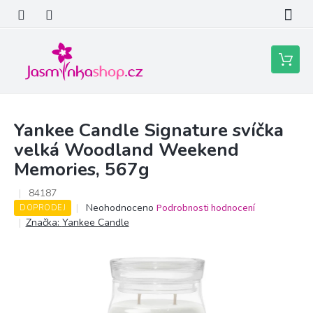
Přejít
na
obsah
Nákupní
košík
Yankee Candle Signature svíčka
velká Woodland Weekend
Memories, 567g
84187
Průměrné
Neohodnoceno
Podrobnosti hodnocení
DOPRODEJ
hodnocení
Značka:
Yankee Candle
produktu
je
0,0
z
5
hvězdiček.