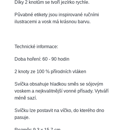
Díky 2 knotům se tvoří jezírko rychle.
Půvabné etikety jsou inspirované ručními
ilustracemi a vosk má krásnou barvu.
Technické informace:
Doba hoření: 60 - 90 hodin
2 knoty ze 100 % přírodních vláken
Svíčka obsahuje hladkou směs se sójovým
voskem a nejkvalitnější vonné přísady.
Vytváří
méně sazí.
Svíčku lze postavit na víčko, do kterého dno
pasuje.
Rozměr: 9,3 x 15,7 cm