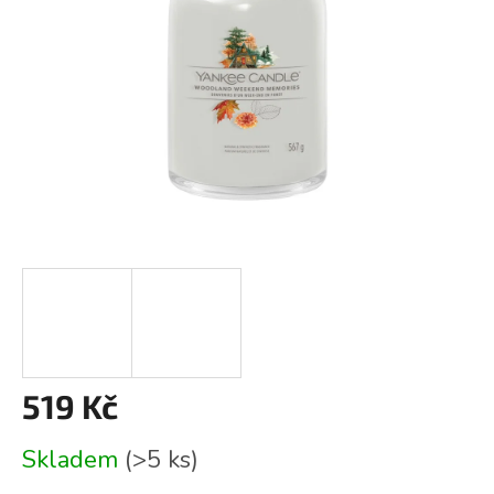
519 Kč
Měrná
Skladem
(>5 ks)
cena: