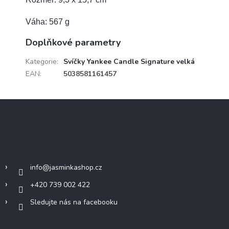
Váha: 567 g
Doplňkové parametry
Kategorie
:
Svíčky Yankee Candle Signature velká
EAN
:
5038581161457
Z
á
p
a
Kontakt
t
í
info
@
jasminkashop.cz
+420 739 002 422
Sledujte nás na facebooku