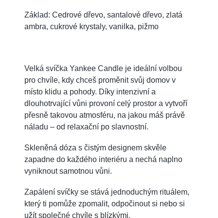
Základ: Cedrové dřevo, santalové dřevo, zlatá
ambra, cukrové krystaly, vanilka, pižmo
Velká svíčka Yankee Candle je ideální volbou
pro chvíle, kdy chceš proměnit svůj domov v
místo klidu a pohody. Díky intenzivní a
dlouhotrvající vůni provoní celý prostor a vytvoří
přesně takovou atmosféru, na jakou máš právě
náladu – od relaxační po slavnostní.
Skleněná dóza s čistým designem skvěle
zapadne do každého interiéru a nechá naplno
vyniknout samotnou vůni.
Zapálení svíčky se stává jednoduchým rituálem,
který ti pomůže zpomalit, odpočinout si nebo si
užít společné chvíle s blízkými.