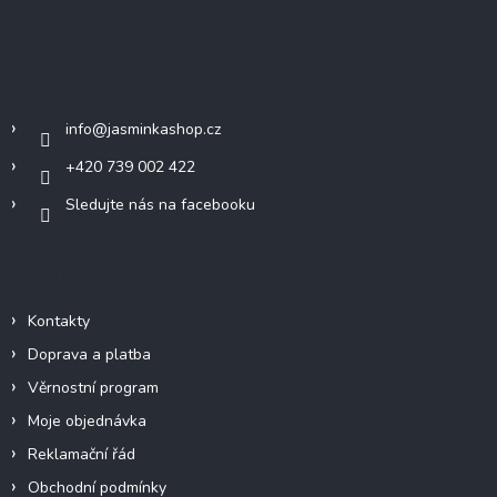
á
p
a
Kontakt
t
í
info
@
jasminkashop.cz
+420 739 002 422
Sledujte nás na facebooku
Informace pro vás
Kontakty
Doprava a platba
Věrnostní program
Moje objednávka
Reklamační řád
Obchodní podmínky