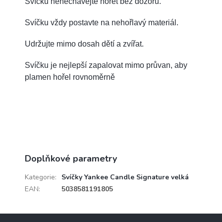
Svíčku nenechávejte hořet bez dozoru.
Svíčku vždy postavte na nehořlavý materiál.
Udržujte mimo dosah dětí a zvířat.
Svíčku je nejlepší zapalovat mimo průvan, aby
plamen hořel rovnoměrně
Doplňkové parametry
Kategorie
:
Svíčky Yankee Candle Signature velká
EAN
:
5038581191805
Z