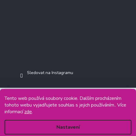
Sledovat na Instagramu
Tento web používá soubory cookie. Dalším procházením
tohoto webu vyjadřujete souhlas s jejich používáním.. Více
Copyright 2026
Jasminkashop.cz
. Všechna práva vyhrazena.
informací
zde
.
Grafický návrh vytvořil a na Shoptet implementoval
Tomáš Hlad
&
Shoptetak.cz
.
Nastavení
Vytvořil Shoptet