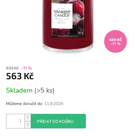
639 KČ
–11 %
639 Kč
–11 %
563 Kč
Měrná
Skladem
(>5 ks)
cena:
Můžeme doručit do:
11.8.2026
PŘIDAT DO KOŠÍKU