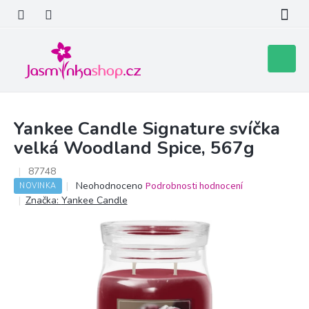
Přejít
na
obsah
Nákupní
košík
Yankee Candle Signature svíčka
velká Woodland Spice, 567g
87748
Průměrné
Neohodnoceno
Podrobnosti hodnocení
NOVINKA
hodnocení
Značka:
Yankee Candle
produktu
je
0,0
z
5
hvězdiček.