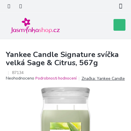
Přejít
na
obsah
Nákupní
košík
Yankee Candle Signature svíčka
velká Sage & Citrus, 567g
87134
Průměrné
Neohodnoceno
Podrobnosti hodnocení
Značka:
Yankee Candle
hodnocení
produktu
je
0,0
z
5
hvězdiček.