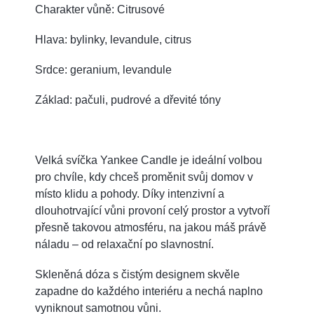
Charakter vůně: Citrusové
Hlava: bylinky, levandule, citrus
Srdce: geranium, levandule
Základ: pačuli, pudrové a dřevité tóny
Velká svíčka Yankee Candle je ideální volbou
pro chvíle, kdy chceš proměnit svůj domov v
místo klidu a pohody. Díky intenzivní a
dlouhotrvající vůni provoní celý prostor a vytvoří
přesně takovou atmosféru, na jakou máš právě
náladu – od relaxační po slavnostní.
Skleněná dóza s čistým designem skvěle
zapadne do každého interiéru a nechá naplno
vyniknout samotnou vůni.