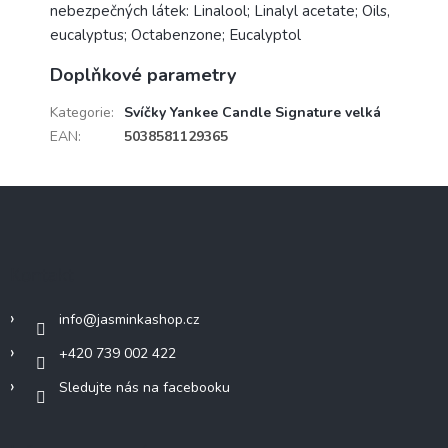
nebezpečných látek: Linalool; Linalyl acetate; Oils,
eucalyptus; Octabenzone; Eucalyptol
Doplňkové parametry
Kategorie
:
Svíčky Yankee Candle Signature velká
EAN
:
5038581129365
Z
á
p
a
Kontakt
t
í
info
@
jasminkashop.cz
+420 739 002 422
Sledujte nás na facebooku