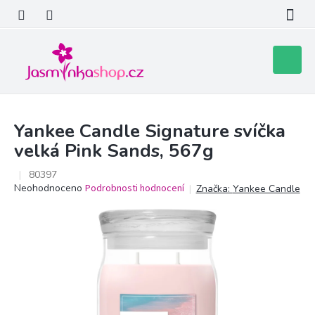
Přejít
na
obsah
Nákupní
košík
Yankee Candle Signature svíčka
velká Pink Sands, 567g
80397
Průměrné
Neohodnoceno
Podrobnosti hodnocení
Značka:
Yankee Candle
hodnocení
produktu
je
0,0
z
5
hvězdiček.