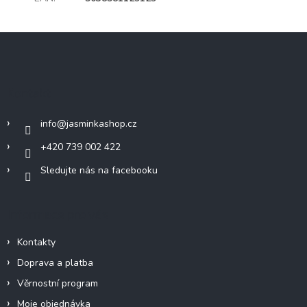
Z
á
p
a
Kontakt
t
í
info
@
jasminkashop.cz
+420 739 002 422
Sledujte nás na facebooku
Informace pro vás
Kontakty
Doprava a platba
Věrnostní program
Moje objednávka