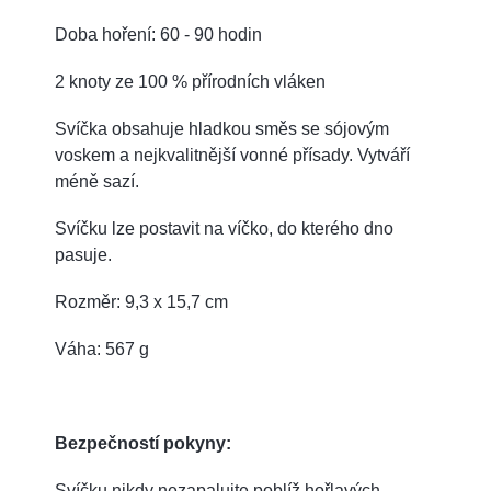
Doba hoření: 60 - 90 hodin
2 knoty ze 100 % přírodních vláken
Svíčka obsahuje hladkou směs se sójovým
voskem a nejkvalitnější vonné přísady.
Vytváří
méně sazí.
Svíčku lze postavit na víčko, do kterého dno
pasuje.
Rozměr: 9,3 x 15,7 cm
Váha: 567 g
Bezpečností pokyny:
Svíčku nikdy nezapalujte poblíž hořlavých