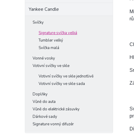
Yankee Candle
Mi
r
Svíčky
Signature svíčka velká
Tumbler velký
C
Svíčka malá
Hl
Vonné vosky
Votivní svíčky ve skle
Sr
Votivní svíčky ve skle jednotlivě
Zá
Votivní svíčky ve skle sada
Doplňky
Vůně do auta
Sv
Vůně do elektrické zásuvky
p
Dárkové sady
Signature vonný difuzér
Dí