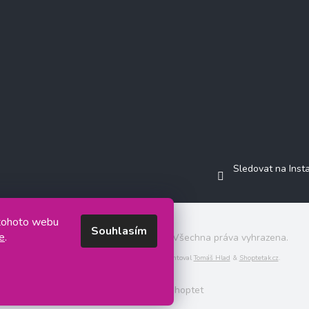
Sledovat na Ins
 tohoto webu
Souhlasím
e
.
Copyright 2026
Jasminkashop.cz
. Všechna práva vyhrazena.
Grafický návrh vytvořil a na Shoptet implementoval
Tomáš Hlad
&
Shoptetak.cz
.
Vytvořil Shoptet