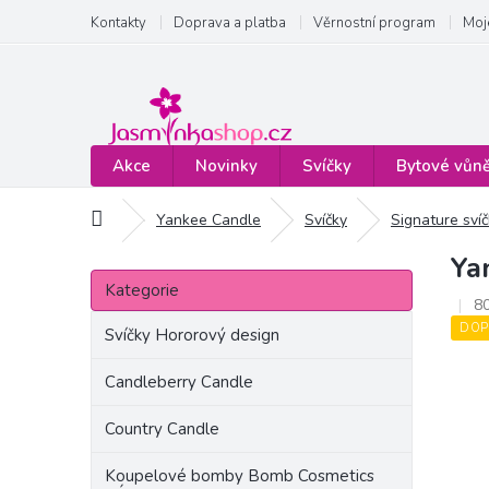
Přejít
Kontakty
Doprava a platba
Věrnostní program
Moj
na
obsah
Akce
Novinky
Svíčky
Bytové vůn
Domů
Yankee Candle
Svíčky
Signature sví
Ya
P
Přeskočit
o
Kategorie
kategorie
8
s
DOP
t
Svíčky Hororový design
r
a
Candleberry Candle
n
Country Candle
n
í
Koupelové bomby Bomb Cosmetics
p