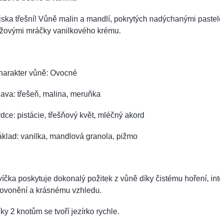
ska třešní! Vůně malin a mandlí, pokrytých nadýchanými paste
ůžovými mráčky vanilkového krému.
harakter vůně: Ovocné
ava: třešeň, malina, meruňka
dce: pistácie, třešňový květ, mléčný akord
klad: vanilka, mandlová granola, pižmo
íčka poskytuje dokonalý požitek z vůně díky čistému hoření, in
rovonění a krásnému vzhledu.
ky 2 knotům se tvoří jezírko rychle.