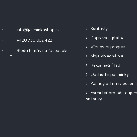
Kontakt
Informace pro vás
Kontakty
info
@
jasminkashop.cz
Doprava a platba
+420 739 002 422
Věrnostní program
Sledujte nás na facebooku
Moje objednávka
Reklamační řád
Obchodní podmínky
Zásady ochrany osobní
Formulář pro odstoupen
smlouvy
Přijímáme online platby
Instagram