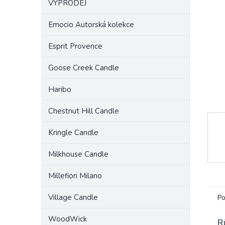
VÝPRODEJ
a
n
Emocio Autorská kolekce
e
l
Esprit Provence
Goose Creek Candle
Haribo
Chestnut Hill Candle
Kringle Candle
Milkhouse Candle
Millefiori Milano
Village Candle
Po
WoodWick
Rů