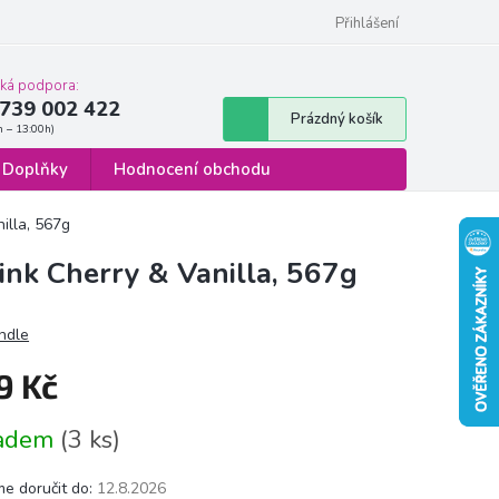
 osobních údajů
Formulář pro odstoupení od smlouvy
Přihlášení
cká podpora:
739 002 422
Nákupní
Prázdný košík
košík
Doplňky
Hodnocení obchodu
illa, 567g
ink Cherry & Vanilla, 567g
ndle
9 Kč
á
ladem
(3 ks)
e doručit do:
12.8.2026