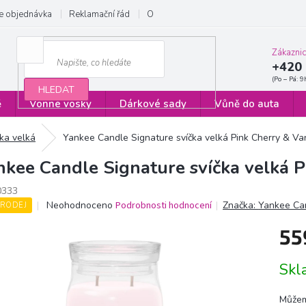
e objednávka
Reklamační řád
Obchodní podmínky
Zásady ochrany
Zákazni
+420 
HLEDAT
ě
Vonné vosky
Dárkové sady
Vůně do auta
čka velká
Yankee Candle Signature svíčka velká Pink Cherry & Van
nkee Candle Signature svíčka velká P
0333
Průměrné
Neohodnoceno
Podrobnosti hodnocení
Značka:
Yankee Ca
RODEJ
hodnocení
produktu
55
je
0,0
Měrn
Sk
z
cena:
5
hvězdiček.
Můžem