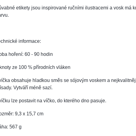
vabné etikety jsou inspirované ručními ilustracemi a vosk má 
rvu.
chnické informace:
ba hoření: 60 - 90 hodin
knoty ze 100 % přírodních vláken
víčka obsahuje hladkou směs se sójovým voskem a nejkvalitněj
ísady.
Vytváří méně sazí.
íčku lze postavit na víčko, do kterého dno pasuje.
ozměr: 9,3 x 15,7 cm
áha: 567 g