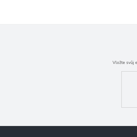
Vložte svůj
Z
á