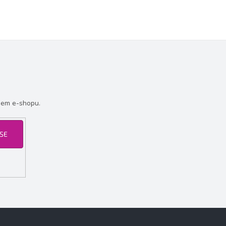
šem e-shopu.
 SE