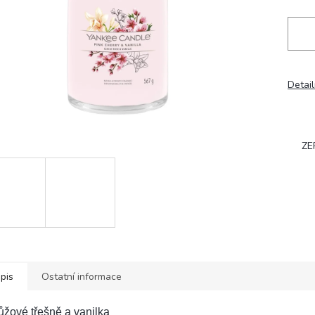
Detail
ZE
pis
Ostatní informace
žové třešně a vanilka