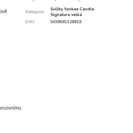
Svíčky Yankee Candle
lově
Kategorie
:
Signature velká
EAN
:
5038581128818
tenzivnímu