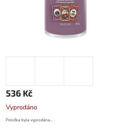
536 Kč
Měrná
Vyprodáno
cena:
Položka byla vyprodána…