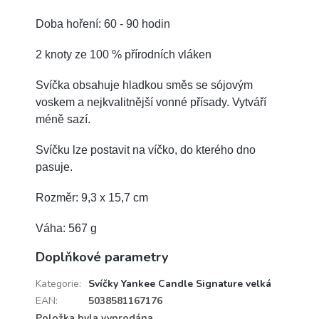
Doba hoření: 60 - 90 hodin
2 knoty ze 100 % přírodních vláken
Svíčka obsahuje hladkou směs se sójovým
voskem a nejkvalitnější vonné přísady.
Vytváří
méně sazí.
Svíčku lze postavit na víčko, do kterého dno
pasuje.
Rozměr: 9,3 x 15,7 cm
Váha: 567 g
Doplňkové parametry
Kategorie
:
Svíčky Yankee Candle Signature velká
EAN
:
5038581167176
Položka byla vyprodána…