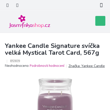
Přejít
na
obsah
Nákupní
košík
Yankee Candle Signature svíčka
velká Mystical Tarot Card, 567g
85909
Průměrné
Neohodnoceno
Podrobnosti hodnocení
Značka:
Yankee Candle
hodnocení
produktu
je
0,0
z
5
hvězdiček.