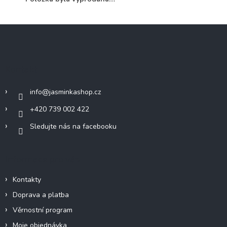
Z
á
p
a
Kontakt
t
í
info
@
jasminkashop.cz
+420 739 002 422
Sledujte nás na facebooku
Informace pro vás
Kontakty
Doprava a platba
Věrnostní program
Moje objednávka