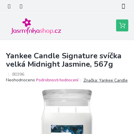
Přejít
na
obsah
Nákupní
košík
Yankee Candle Signature svíčka
velká Midnight Jasmine, 567g
80396
Průměrné
Neohodnoceno
Podrobnosti hodnocení
Značka:
Yankee Candle
hodnocení
produktu
je
0,0
z
5
hvězdiček.