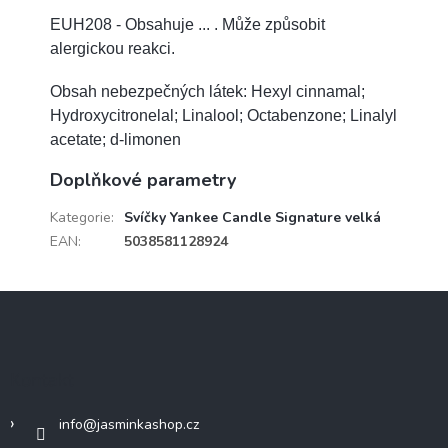
EUH208 - Obsahuje ... . Může způsobit
alergickou reakci.
Obsah nebezpečných látek: Hexyl cinnamal;
Hydroxycitronelal; Linalool; Octabenzone; Linalyl
acetate; d-limonen
Doplňkové parametry
Kategorie
:
Svíčky Yankee Candle Signature velká
EAN
:
5038581128924
Z
á
p
a
Kontakt
t
í
info
@
jasminkashop.cz