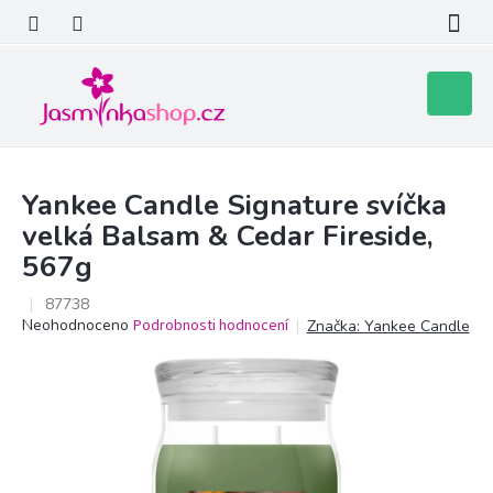
Přejít
na
obsah
Nákupní
košík
Yankee Candle Signature svíčka
velká Balsam & Cedar Fireside,
567g
87738
Průměrné
Neohodnoceno
Podrobnosti hodnocení
Značka:
Yankee Candle
hodnocení
produktu
je
0,0
z
5
hvězdiček.