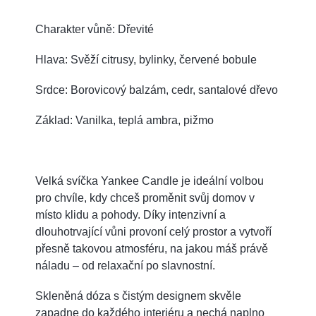
Charakter vůně: Dřevité
Hlava: Svěží citrusy, bylinky, červené bobule
Srdce: Borovicový balzám, cedr, santalové dřevo
Základ: Vanilka, teplá ambra, pižmo
Velká svíčka Yankee Candle je ideální volbou
pro chvíle, kdy chceš proměnit svůj domov v
místo klidu a pohody. Díky intenzivní a
dlouhotrvající vůni provoní celý prostor a vytvoří
přesně takovou atmosféru, na jakou máš právě
náladu – od relaxační po slavnostní.
Skleněná dóza s čistým designem skvěle
zapadne do každého interiéru a nechá naplno