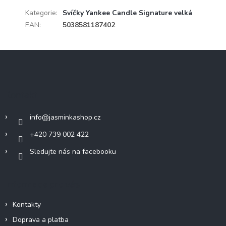
Kategorie
:
Svíčky Yankee Candle Signature velká
EAN
:
5038581187402
Z
á
p
a
Kontakt
t
í
info
@
jasminkashop.cz
+420 739 002 422
Sledujte nás na facebooku
Informace pro vás
Kontakty
Doprava a platba