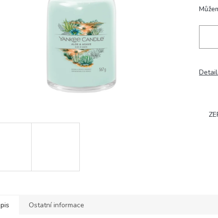
hvězdiček.
Můžem
Detail
ZE
pis
Ostatní informace