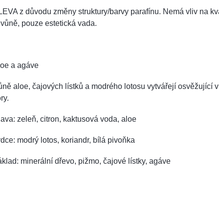
EVA z důvodu změny struktury/barvy parafínu. Nemá vliv na kva
 vůně, pouze estetická vada.
loe a agáve
ně aloe, čajových lístků a modrého lotosu vytvářejí osvěžující v
óry.
ava: zeleň, citron, kaktusová voda, aloe
dce: modrý lotos, koriandr, bílá pivoňka
klad: minerální dřevo, pižmo, čajové lístky, agáve