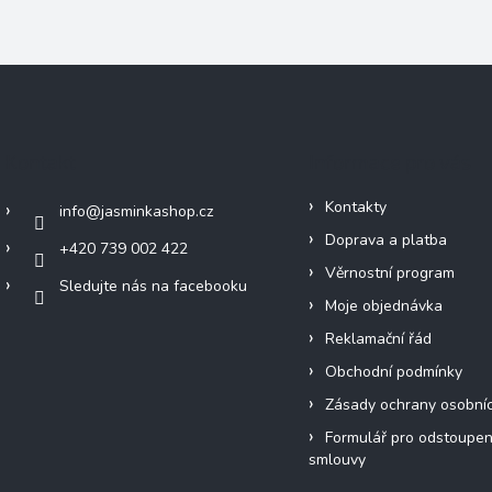
Kontakt
Informace pro vás
Kontakty
info
@
jasminkashop.cz
Doprava a platba
+420 739 002 422
Věrnostní program
Sledujte nás na facebooku
Moje objednávka
Reklamační řád
Obchodní podmínky
Zásady ochrany osobní
Formulář pro odstoupen
smlouvy