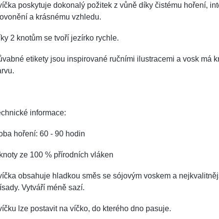
íčka poskytuje dokonalý požitek z vůně díky čistému hoření, in
rovonění a krásnému vzhledu.
ky 2 knotům se tvoří jezírko rychle.
vabné etikety jsou inspirované ručními ilustracemi a vosk má 
rvu.
chnické informace:
ba hoření: 60 - 90 hodin
knoty ze 100 % přírodních vláken
víčka obsahuje hladkou směs se sójovým voskem a nejkvalitněj
ísady.
Vytváří méně sazí.
íčku lze postavit na víčko, do kterého dno pasuje.