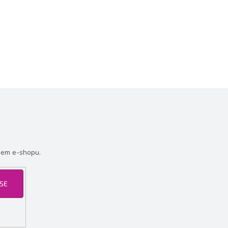
šem e-shopu.
 SE