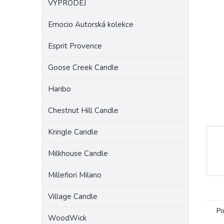
VÝPRODEJ
a
n
Emocio Autorská kolekce
e
l
Esprit Provence
Goose Creek Candle
Haribo
Chestnut Hill Candle
Kringle Candle
Milkhouse Candle
Millefiori Milano
Village Candle
Po
WoodWick