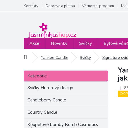
Přejít
Kontakty
Doprava a platba
Věrnostní program
Moj
na
obsah
Akce
Novinky
Svíčky
Bytové vůn
Domů
Yankee Candle
Svíčky
Signature sví
Ya
P
Přeskočit
o
Kategorie
ja
kategorie
s
t
Svíčky Hororový design
8
r
DOP
a
Candleberry Candle
n
Country Candle
n
í
Koupelové bomby Bomb Cosmetics
p