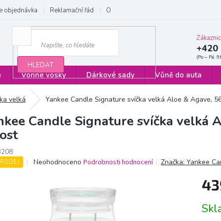
e objednávka
Reklamační řád
Obchodní podmínky
Zásady ochrany
Zákazni
+420 
HLEDAT
ě
Vonné vosky
Dárkové sady
Vůně do auta
čka velká
Yankee Candle Signature svíčka velká Aloe & Agave, 5
nkee Candle Signature svíčka velká 
kost
3208
Průměrné
Neohodnoceno
Podrobnosti hodnocení
Značka:
Yankee Ca
RODEJ
hodnocení
produktu
43
je
0,0
Měrn
Sk
z
cena:
5