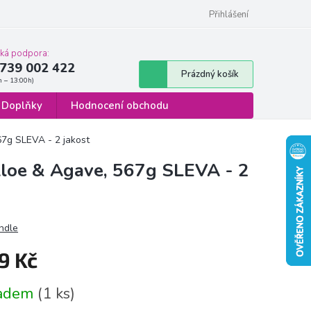
 osobních údajů
Formulář pro odstoupení od smlouvy
Přihlášení
cká podpora:
739 002 422
Nákupní
Prázdný košík
košík
Doplňky
Hodnocení obchodu
67g SLEVA - 2 jakost
Aloe & Agave, 567g SLEVA - 2
ndle
9 Kč
á
ladem
(1 ks)