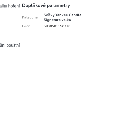
Doplňkové parametry
litu hoření
Svíčky Yankee Candle
Kategorie
:
Signature velká
EAN
:
5038581158778
ůni pouštní