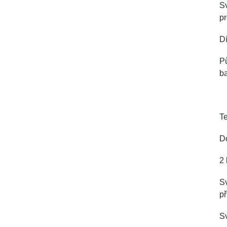
Sv
p
Dí
Pů
ba
Te
Do
2 
S
př
Sv