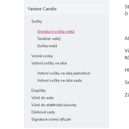
SL
Yankee Candle
či
Svíčky
Signature svíčka velká
A
Tumbler velký
Svíčka malá
Vů
Vonné vosky
fl
Votivní svíčky ve skle
Hl
Votivní svíčky ve skle jednotlivě
Votivní svíčky ve skle sada
Sr
Doplňky
Zá
Vůně do auta
Vůně do elektrické zásuvky
Dárkové sady
Signature vonný difuzér