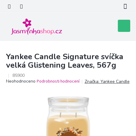
Přejít
na
obsah
Nákupní
košík
Yankee Candle Signature svíčka
velká Glistening Leaves, 567g
85900
Průměrné
Neohodnoceno
Podrobnosti hodnocení
Značka:
Yankee Candle
hodnocení
produktu
je
0,0
z
5
hvězdiček.