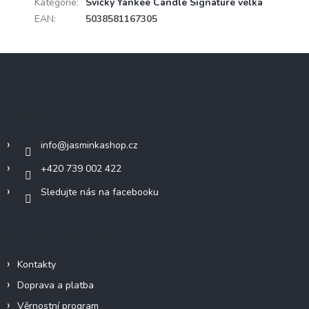
Kategorie
:
Svíčky Yankee Candle Signature velká
EAN
:
5038581167305
Z
á
p
a
Kontakt
t
í
info
@
jasminkashop.cz
+420 739 002 422
Sledujte nás na facebooku
Informace pro vás
Kontakty
Doprava a platba
Věrnostní program