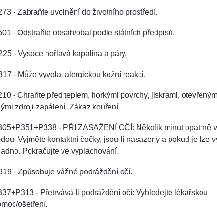
73 - Zabraňte uvolnění do životního prostředí.
01 - Odstraňte obsah/obal podle státních předpisů.
25 - Vysoce hořlavá kapalina a páry.
17 - Může vyvolat alergickou kožní reakci.
10 - Chraňte před teplem, horkými povrchy, jiskrami, otevřen
nými zdroji zapálení. Zákaz kouření.
305+P351+P338 - PŘI ZASAŽENÍ OČÍ: Několik minut opatrně v
dou. Vyjměte kontaktní čočky, jsou-li nasazeny a pokud je lze 
adno. Pokračujte ve vyplachování.
319 - Způsobuje vážné podráždění očí.
37+P313 - Přetrvává-li podráždění očí: Vyhledejte lékařskou
omoc/ošetření.