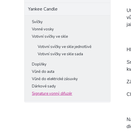
Yankee Candle
Ut
v
Svíčky
ja
Vonné vosky
Votivní svíčky ve skle
Votivní svíčky ve skle jednotlivě
Hl
Votivní svíčky ve skle sada
Sr
Doplňky
kv
Vůně do auta
Vůně do elektrické zásuvky
Zá
Dárkové sady
Signature vonný difuzér
C
Ná
dl