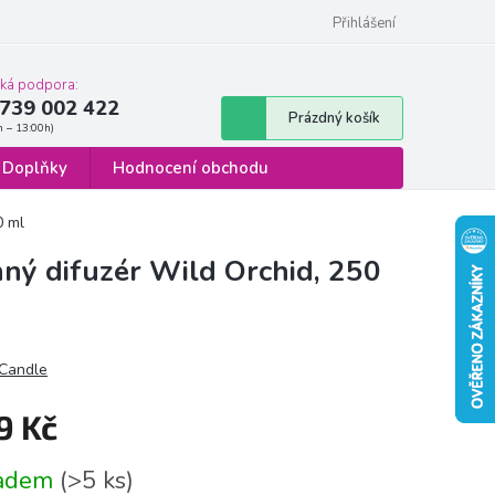
 osobních údajů
Formulář pro odstoupení od smlouvy
Přihlášení
cká podpora:
739 002 422
Nákupní
Prázdný košík
košík
Doplňky
Hodnocení obchodu
0 ml
ný difuzér Wild Orchid, 250
Candle
9 Kč
á
ladem
(>5 ks)