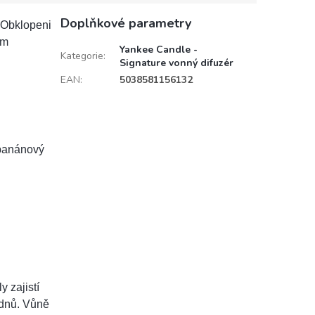
Doplňkové parametry
 Obklopeni
em
Yankee Candle -
Kategorie
:
Signature vonný difuzér
EAN
:
5038581156132
 banánový
 zajistí
ýdnů. Vůně