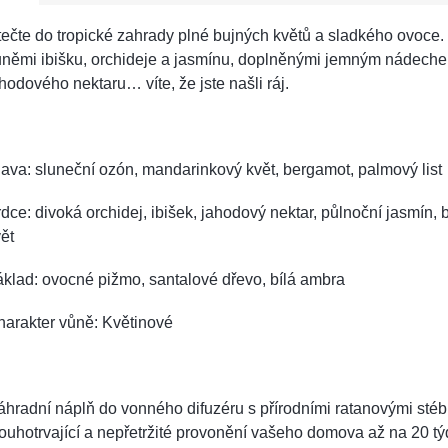
ečte do tropické zahrady plné bujných květů a sladkého ovoce.
ůněmi ibišku, orchideje a jasmínu, doplněnými jemným nádech
hodového nektaru… víte, že jste našli ráj.
ava: sluneční ozón, mandarinkový květ, bergamot, palmový list
dce: divoká orchidej, ibišek, jahodový nektar, půlnoční jasmín,
ět
klad: ovocné pižmo, santalové dřevo, bílá ambra
harakter vůně: Květinové
hradní náplň do vonného difuzéru s přírodními ratanovými stébly
ouhotrvající a nepřetržité provonění vašeho domova až na 20 t