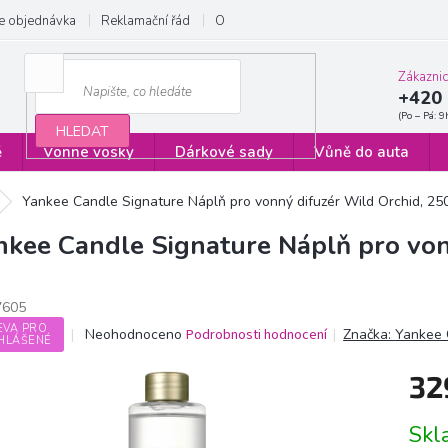
e objednávka
Reklamační řád
Obchodní podmínky
Zásady ochrany
Zákazni
+420 
HLEDAT
ě
Vonné vosky
Dárkové sady
Vůně do auta
Yankee Candle Signature Náplň pro vonný difuzér Wild Orchid, 25
nkee Candle Signature Náplň pro von
7605
EVA PRO
Průměrné
Neohodnoceno
Podrobnosti hodnocení
Značka:
Yankee 
HLÁŠENÉ
hodnocení
produktu
32
je
0,0
Měrn
z
Sk
cena:
5