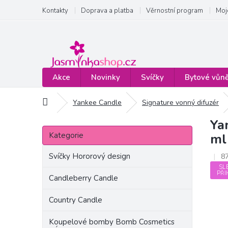
Přejít
Kontakty
Doprava a platba
Věrnostní program
Moj
na
obsah
Akce
Novinky
Svíčky
Bytové vůn
Domů
Yankee Candle
Signature vonný difuzér
Ya
P
Přeskočit
o
Kategorie
ml
kategorie
s
t
Svíčky Hororový design
8
r
SL
PŘI
a
Candleberry Candle
n
Country Candle
n
í
Koupelové bomby Bomb Cosmetics
p