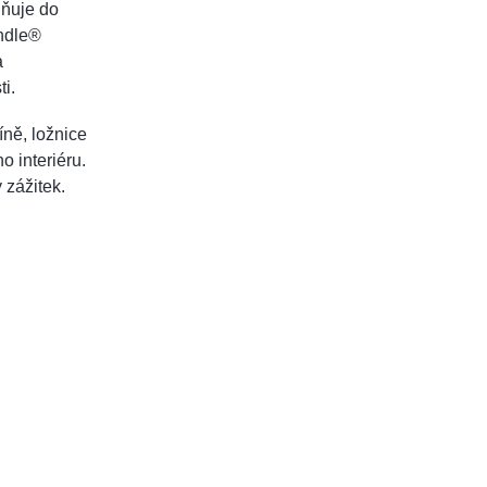
lňuje do
dle®
a
i.
íně, ložnice
 interiéru.
 zážitek.