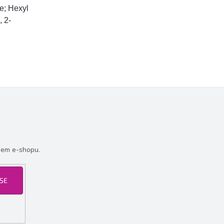
e; Hexyl
, 2-
šem e-shopu.
 SE