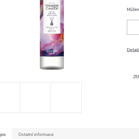
hvězdiček.
Můžem
Detail
ZE
pis
Ostatní informace