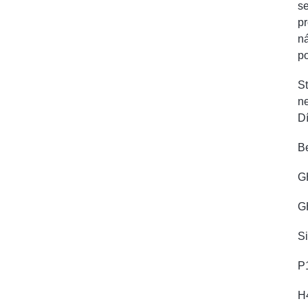
se
pr
ná
po
St
ne
Dí
B
G
G
S
P
H4