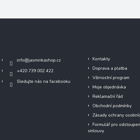
Kontakt
Informace pro vás
Kontakty
info
@
jasminkashop.cz
Doprava a platba
+420 739 002 422
Věrnostní program
Sledujte nás na facebooku
Moje objednávka
Reklamační řád
Obchodní podmínky
Zásady ochrany osobní
Formulář pro odstoupen
smlouvy