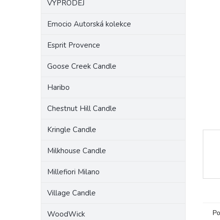
VÝPRODEJ
a
n
Emocio Autorská kolekce
e
l
Esprit Provence
Goose Creek Candle
Haribo
Chestnut Hill Candle
Kringle Candle
Milkhouse Candle
Millefiori Milano
Village Candle
Po
WoodWick