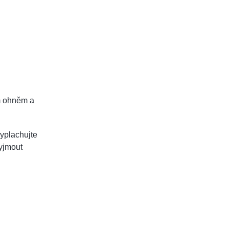
ým ohněm a
yplachujte
vyjmout