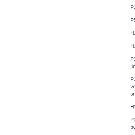
P2
P5
H2
H3
P2
ji
P
vo
sn
H
P3
p