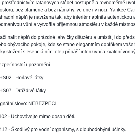
 prostřednictvím ratanových stébel postupně a rovnoměrně uvo
ostoru, bez plamene a bez námahy, ve dne i v noci. Yankee
Can
hradní náplň je navržena tak, aby interiér naplnila autentickou 
dmanivou vůní a vytvořila příjemnou atmosféru v každé místnost
ačí nalít náplň do prázdné lahvičky difuzéru a umístit ji do předs
bo obývacího pokoje, kde se stane elegantním doplňkem vašeho
ky složení s esenciálními oleji přináší intenzivní a kvalitní vonný
ezpečnostní upozornění
HS02 - Hořlavé látky
HS07 - Dráždivé látky
ignální slovo: NEBEZPEČÍ
102 - Uchovávejte mimo dosah dětí.
12 - Škodlivý pro vodní organismy, s dlouhodobými účinky.