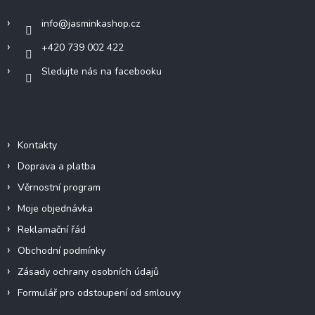
í
info
@
jasminkashop.cz
+420 739 002 422
Sledujte nás na facebooku
Informace pro vás
Kontakty
Doprava a platba
Věrnostní program
Moje objednávka
Reklamační řád
Obchodní podmínky
Zásady ochrany osobních údajů
Formulář pro odstoupení od smlouvy