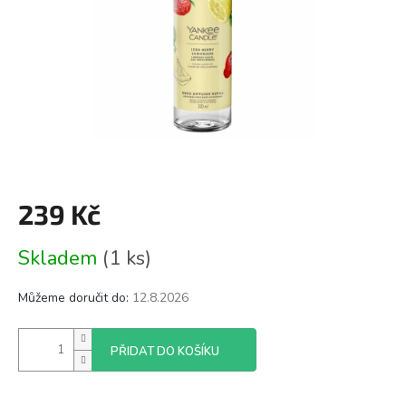
239 Kč
Měrná
Skladem
(1 ks)
cena:
Můžeme doručit do:
12.8.2026
PŘIDAT DO KOŠÍKU