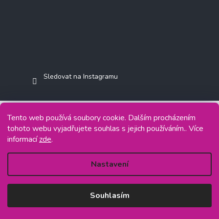
Sledovat na Instagramu
Tento web používá soubory cookie. Dalším procházením
tohoto webu vyjadřujete souhlas s jejich používáním.. Více
Copyright 2026
Jasminkashop.cz
. Všechna práva vyhrazena.
informací
zde
.
Grafický návrh vytvořil a na Shoptet implementoval
Tomáš Hlad
&
Shoptetak.cz
.
Nastavení
Vytvořil Shoptet
Souhlasím