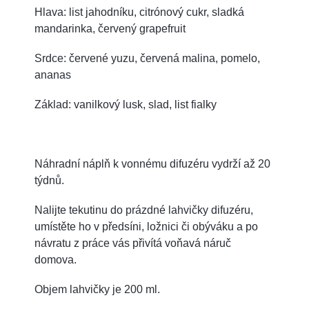
Hlava: list jahodníku, citrónový cukr, sladká
mandarinka, červený grapefruit
Srdce: červené yuzu, červená malina, pomelo,
ananas
Základ: vanilkový lusk, slad, list fialky
Náhradní náplň k vonnému difuzéru vydrží až 20
týdnů.
Nalijte tekutinu do prázdné lahvičky difuzéru,
umístěte ho v předsíni, ložnici či obýváku a po
návratu z práce vás přivítá voňavá náruč
domova.
Objem lahvičky je 200 ml.