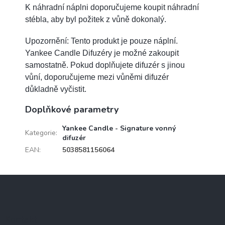
K náhradní náplni doporučujeme koupit náhradní
stébla, aby byl požitek z vůně dokonalý.
Upozornění: Tento produkt je pouze náplní.
Yankee Candle Difuzéry je možné zakoupit
samostatně. Pokud doplňujete difuzér s jinou
vůní, doporučujeme mezi vůněmi difuzér
důkladně vyčistit.
Doplňkové parametry
Yankee Candle - Signature vonný
Kategorie
:
difuzér
EAN
:
5038581156064
Z
á
p
a
Kontakt
t