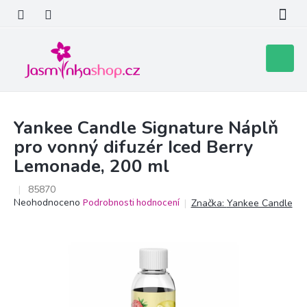
Přejít
na
obsah
Nákupní
košík
Yankee Candle Signature Náplň
pro vonný difuzér Iced Berry
Lemonade, 200 ml
85870
Průměrné
Neohodnoceno
Podrobnosti hodnocení
Značka:
Yankee Candle
hodnocení
produktu
je
0,0
z
5
hvězdiček.