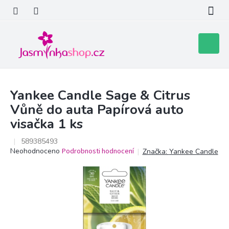
Přejít
na
obsah
Nákupní
košík
Yankee Candle Sage & Citrus
Vůně do auta Papírová auto
visačka 1 ks
589385493
Průměrné
Neohodnoceno
Podrobnosti hodnocení
Značka:
Yankee Candle
hodnocení
produktu
je
0,0
z
5
hvězdiček.