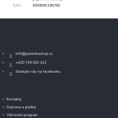
EAN
:
5038581185705
Z
á
p
a
Kontakt
t
í
info
@
jasminkashop.cz
+420 739 002 422
Sledujte nás na facebooku
Informace pro vás
Kontakty
Doprava a platba
Věrnostní program