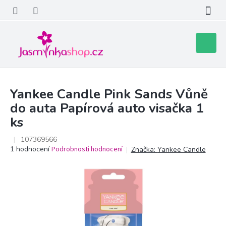
Přejít
na
obsah
Nákupní
košík
Yankee Candle Pink Sands Vůně
do auta Papírová auto visačka 1
ks
107369566
Průměrné
1 hodnocení
Podrobnosti hodnocení
Značka:
Yankee Candle
hodnocení
produktu
je
5,0
z
5
hvězdiček.