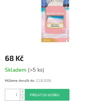
68 Kč
Měrná
Skladem
(>5 ks)
cena:
Můžeme doručit do:
12.8.2026
PŘIDAT DO KOŠÍKU