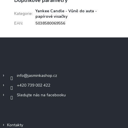
Doplňkové parametry
Yankee Candle - Vůně do auta -
Kategorie
:
papírové visačky
EAN
:
5038580069556
Z
á
p
a
Kontakt
t
í
info
@
jasminkashop.cz
+420 739 002 422
Sledujte nás na facebooku
Informace pro vás
Kontakty