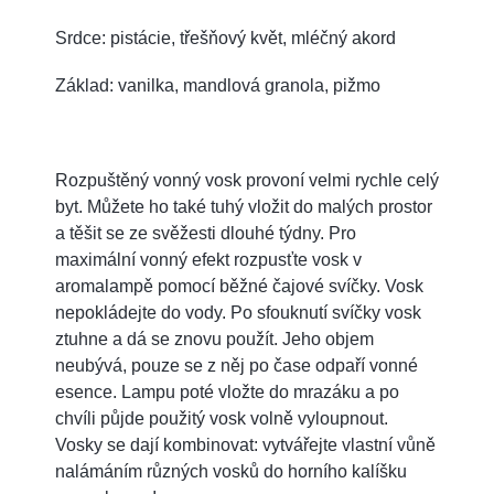
Srdce: pistácie, třešňový květ, mléčný akord
Základ: vanilka, mandlová granola, pižmo
Rozpuštěný vonný vosk provoní velmi rychle celý
byt. Můžete ho také tuhý vložit do malých prostor
a těšit se ze svěžesti dlouhé týdny. Pro
maximální vonný efekt rozpusťte vosk v
aromalampě pomocí běžné čajové svíčky. Vosk
nepokládejte do vody. Po sfouknutí svíčky vosk
ztuhne a dá se znovu použít. Jeho objem
neubývá, pouze se z něj po čase odpaří vonné
esence. Lampu poté vložte do mrazáku a po
chvíli půjde použitý vosk volně vyloupnout.
Vosky se dají kombinovat: vytvářejte vlastní vůně
nalámáním různých vosků do horního kalíšku