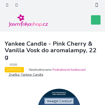
Přejít
na
obsah
Nákupní
košík
Yankee Candle - Pink Cherry &
Vanilla Vosk do aromalampy, 22
g
8588
Průměrné
Neohodnoceno
Podrobnosti hodnocení
DOPRODEJ
hodnocení
Značka:
Yankee Candle
produktu
je
0,0
z
5
hvězdiček.