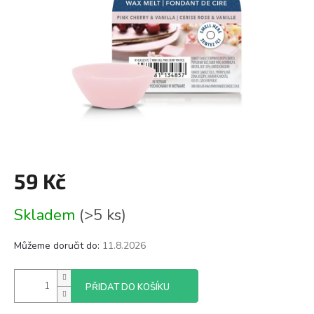
59 Kč
Měrná
Skladem
(>5 ks)
cena:
Můžeme doručit do:
11.8.2026
PŘIDAT DO KOŠÍKU