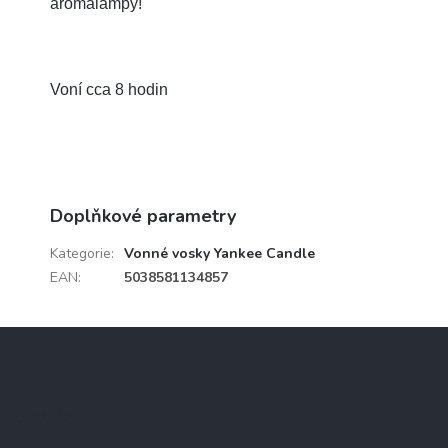
aromalampy!
Voní cca 8 hodin
Doplňkové parametry
Kategorie
:
Vonné vosky Yankee Candle
EAN
:
5038581134857
Z
á
p
a
Kontakt
t
í