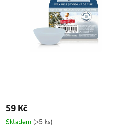
59 Kč
Měrná
Skladem
(>5 ks)
cena: