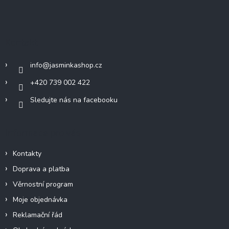
Z
á
p
a
Kontakt
t
í
info
@
jasminkashop.cz
+420 739 002 422
Sledujte nás na facebooku
Informace pro vás
Kontakty
Doprava a platba
Věrnostní program
Moje objednávka
Reklamační řád