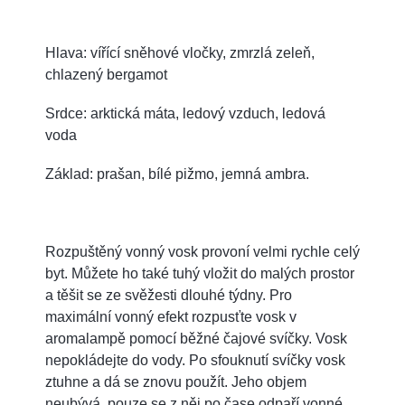
Hlava: vířící sněhové vločky, zmrzlá zeleň,
chlazený bergamot
Srdce: arktická máta, ledový vzduch, ledová
voda
Základ: prašan, bílé pižmo, jemná ambra.
Rozpuštěný vonný vosk provoní velmi rychle celý
byt. Můžete ho také tuhý vložit do malých prostor
a těšit se ze svěžesti dlouhé týdny. Pro
maximální vonný efekt rozpusťte vosk v
aromalampě pomocí běžné čajové svíčky. Vosk
nepokládejte do vody. Po sfouknutí svíčky vosk
ztuhne a dá se znovu použít. Jeho objem
neubývá, pouze se z něj po čase odpaří vonné