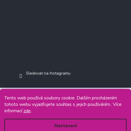
Sledovat na Instagramu
Tento web používá soubory cookie. Dalším procházením
tohoto webu vyjadřujete souhlas s jejich používáním.. Více
Copyright 2026
Jasminkashop.cz
. Všechna práva vyhrazena.
informací
zde
.
Grafický návrh vytvořil a na Shoptet implementoval
Tomáš Hlad
&
Shoptetak.cz
.
Nastavení