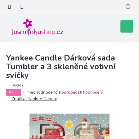
Přejít
na
obsah
Nákupní
košík
Yankee Candle Dárková sada
Tumbler a 3 skleněné votivní
svíčky
8650
Průměrné
Neohodnoceno
Podrobnosti hodnocení
AKCE
hodnocení
Značka:
Yankee Candle
produktu
je
0,0
z
5
hvězdiček.