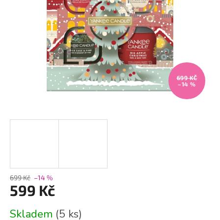
699 KČ
–14 %
699 Kč
–14 %
599 Kč
Měrná
Skladem
(5 ks)
cena: