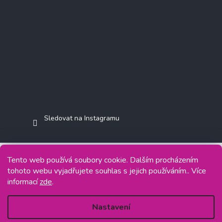
Sledovat na Instagramu
Tento web používá soubory cookie. Dalším procházením
tohoto webu vyjadřujete souhlas s jejich používáním.. Více
Copyright 2026
Jasminkashop.cz
. Všechna práva vyhrazena.
informací
zde
.
Grafický návrh vytvořil a na Shoptet implementoval
Tomáš Hlad
&
Shoptetak.cz
.
Nastavení
Vytvořil Shoptet