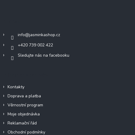
á
p
a
Kontakt
t
í
info
@
jasminkashop.cz
+420 739 002 422
Sledujte nás na facebooku
Informace pro vás
Kontakty
Doprava a platba
Věrnostní program
Moje objednávka
Reklamační řád
Obchodní podmínky