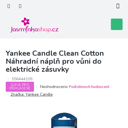
Přejít
na
obsah
Nákupní
košík
Yankee Candle Clean Cotton
Náhradní náplň pro vůni do
elektrické zásuvky
556444109
SLEVA PRO
Průměrné
Neohodnoceno
Podrobnosti hodnocení
PŘIHLÁŠENÉ
hodnocení
Značka:
Yankee Candle
produktu
je
0,0
z
5
hvězdiček.