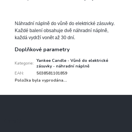
Náhradní náplně do vůně do elektrické zásuvky.
Každé balení obsahuje dvě náhradní náplně,
každá vydrží vonět až 30 dní.
Doplňkové parametry
Yankee Candle - Vůně do elektrické
Kategorie
:
zásuvky - náhradní náplně
EAN
:
5038581101859
Položka byla vyprodána…
Z
á
p
a
Kontakt
t
í