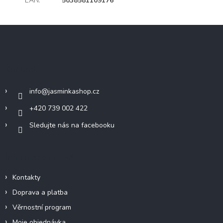
EAN
:
5038581109176
Z
á
p
a
Kontakt
t
í
info
@
jasminkashop.cz
+420 739 002 422
Sledujte nás na facebooku
Informace pro vás
Kontakty
Doprava a platba
Věrnostní program
Moje objednávka