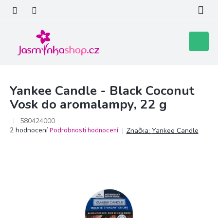
Přejít
na
obsah
Nákupní
košík
Yankee Candle - Black Coconut
Vosk do aromalampy, 22 g
580424000
Průměrné
2 hodnocení
Podrobnosti hodnocení
Značka:
Yankee Candle
hodnocení
produktu
je
5,0
z
5
hvězdiček.