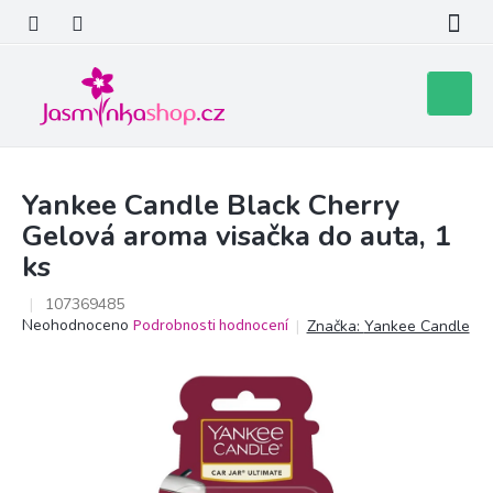
Přejít
na
obsah
Nákupní
košík
Yankee Candle Black Cherry
Gelová aroma visačka do auta, 1
ks
107369485
Průměrné
Neohodnoceno
Podrobnosti hodnocení
Značka:
Yankee Candle
hodnocení
produktu
je
0,0
z
5
hvězdiček.