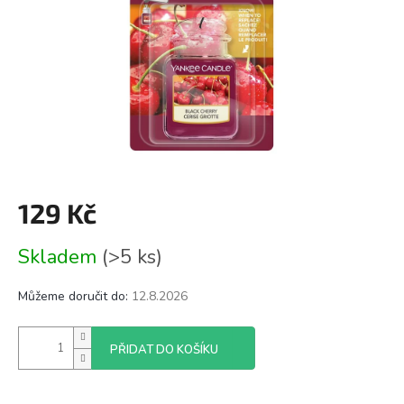
129 Kč
Měrná
Skladem
(>5 ks)
cena:
Můžeme doručit do:
12.8.2026
PŘIDAT DO KOŠÍKU