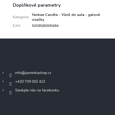
Doplňkové parametry
Yankee Candle - Vůně do auta - gelové
Kategorie
:
visačky
EAN
:
5038580005684
Z
á
p
a
Kontakt
t
í
info
@
jasminkashop.cz
+420 739 002 422
Sledujte nás na facebooku
Informace pro vás