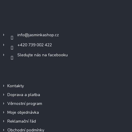
á
p
a
Kontakt
t
í
info
@
jasminkashop.cz
+420 739 002 422
Sledujte nás na facebooku
Informace pro vás
Kontakty
Doprava a platba
Věrnostní program
Moje objednávka
Reklamační řád
Obchodní podmínky