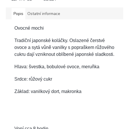
Popis
Ostatní informace
Ovocné mochi
Tradiční japonské koláčky. Oslazené čerstvé
ovoce a sytá vůně vanilky s popraškem růžového
cukru dají vzniknout oblíbené japonské sladkosti.
Hlava: švestka, bobulové ovoce, meruňka
Srdce: růžový cukr
Z
áklad: vanilkový dort, makronka
Voní cca 8 hodin