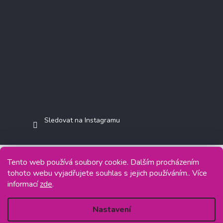
Sledovat na Instagramu
Tento web používá soubory cookie. Dalším procházením
tohoto webu vyjadřujete souhlas s jejich používáním.. Více
Copyright 2026
Jasminkashop.cz
. Všechna práva vyhrazena.
informací
zde
.
Grafický návrh vytvořil a na Shoptet implementoval
Tomáš Hlad
&
Shoptetak.cz
.
Nastavení
Vytvořil Shoptet