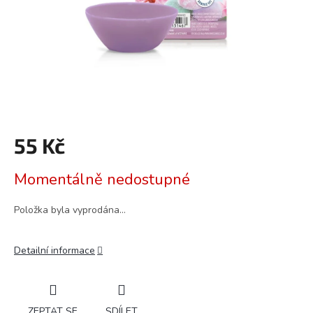
55 Kč
Měrná
Momentálně nedostupné
cena:
Položka byla vyprodána…
Detailní informace
ZEPTAT SE
SDÍLET