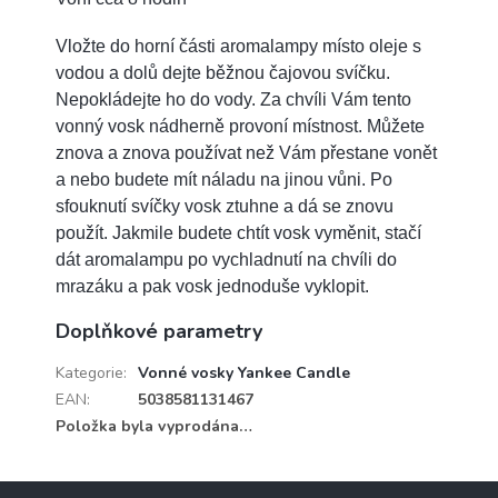
Vložte do horní části aromalampy místo oleje s
vodou a dolů dejte běžnou čajovou svíčku.
Nepokládejte ho do vody. Za chvíli Vám tento
vonný vosk nádherně provoní místnost. Můžete
znova a znova používat než Vám přestane vonět
a nebo budete mít náladu na jinou vůni. Po
sfouknutí svíčky vosk ztuhne a dá se znovu
použít. Jakmile budete chtít vosk vyměnit, stačí
dát aromalampu po vychladnutí na chvíli do
mrazáku a pak vosk jednoduše vyklopit.
Doplňkové parametry
Kategorie
:
Vonné vosky Yankee Candle
EAN
:
5038581131467
Položka byla vyprodána…
Z