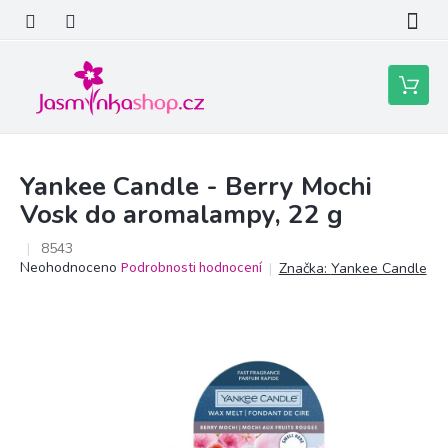
Přejít
na
obsah
Nákupní
košík
Yankee Candle - Berry Mochi
Vosk do aromalampy, 22 g
8543
Průměrné
Neohodnoceno
Podrobnosti hodnocení
Značka:
Yankee Candle
hodnocení
produktu
je
0,0
z
5
hvězdiček.